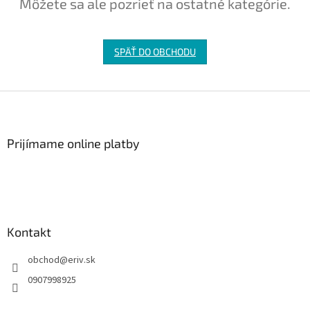
Môžete sa ale pozrieť na ostatné kategórie.
SPÄŤ DO OBCHODU
Z
á
p
ä
Prijímame online platby
t
i
e
Kontakt
obchod
@
eriv.sk
0907998925