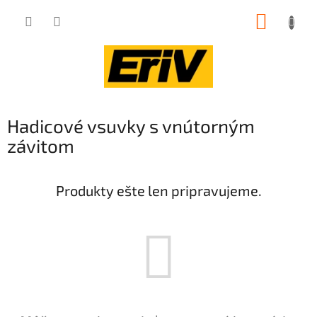
Prejsť
NÁKUP
na
obsah
KOŠÍK
Hadicové vsuvky s vnútorným
závitom
Produkty ešte len pripravujeme.