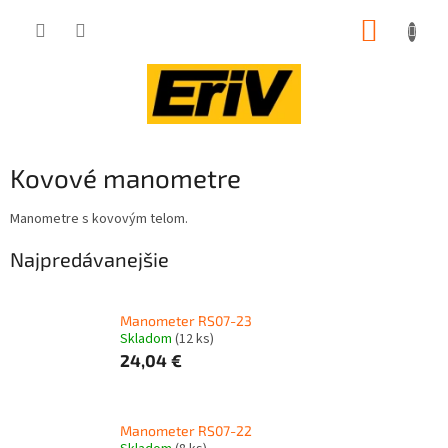
Prejsť
NÁKUP
na
obsah
KOŠÍK
Kovové manometre
Manometre s kovovým telom.
Najpredávanejšie
Manometer RS07-23
Skladom
(12 ks)
24,04 €
Manometer RS07-22