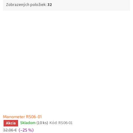
Zobrazených položiek:
32
V
ý
p
i
s
p
r
o
d
u
k
t
o
v
Manometer RS06-01
Skladom
(10 ks)
Kód:
RS06-01
Akcia
32,06 €
(–25 %)