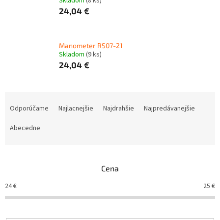
Skladom
(8 ks)
24,04 €
Manometer RS07-21
Skladom
(9 ks)
24,04 €
R
a
Odporúčame
Najlacnejšie
Najdrahšie
Najpredávanejšie
d
e
Abecedne
n
i
e
Cena
p
r
24
€
25
€
o
d
u