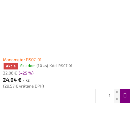
Manometer RS07-01
Skladom
(10 ks)
Kód:
RS07-01
Akcia
32,06 €
(–25 %)
24,04 €
/ ks
(29,57 € vrátane DPH)