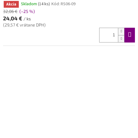
Skladom
(14 ks)
Kód:
RS06-09
Akcia
32,06 €
(–25 %)
24,04 €
/ ks
(29,57 € vrátane DPH)