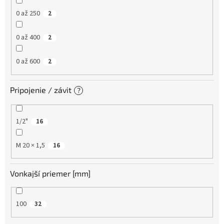
0 až 250
2
0 až 400
2
0 až 600
2
Pripojenie / závit
?
1/2"
16
M 20 × 1,5
16
Vonkajší priemer [mm]
100
32