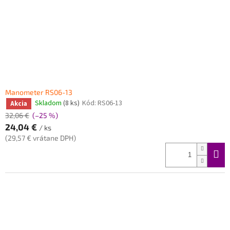
Manometer RS06-13
Skladom
(8 ks)
Kód:
RS06-13
Akcia
32,06 €
(–25 %)
24,04 €
/ ks
(29,57 € vrátane DPH)