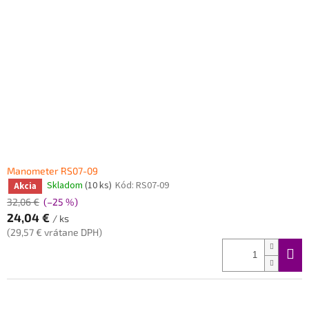
Manometer RS07-09
Skladom
(10 ks)
Kód:
RS07-09
Akcia
32,06 €
(–25 %)
24,04 €
/ ks
(29,57 € vrátane DPH)