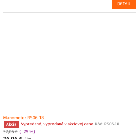
DETAIL
Manometer RS06-18
Vypredané, vypredané v akciovej cene
Kód:
RS06-18
Akcia
32,06 €
(–25 %)
24,04 €
/ ks