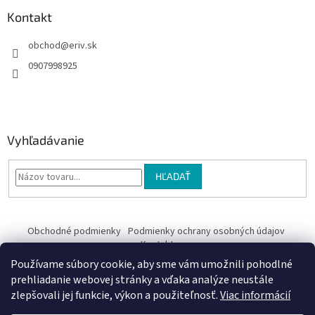
k
Kontakt
y
v
obchod
@
eriv.sk
ý
p
0907998925
i
s
u
Vyhľadávanie
HĽADAŤ
Obchodné podmienky
Podmienky ochrany osobných údajov
Kontakty
Používame súbory cookie, aby sme vám umožnili pohodlné
Obchodné podmienky
prehliadanie webovej stránky a vďaka analýze neustále
zlepšovali jej funkcie, výkon a použiteľnosť.
Viac informácií