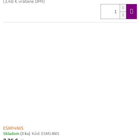
(3,48 € vrátane DPH)
ESM14NIS
Skladom
(3 ks)
Kód:
ESM14NIS