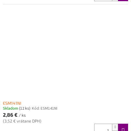
ESM141NI
Skladom
(12 ks)
Kód:
ESM141NI
2,86 €
/ ks
(3,52 € vrátane DPH)