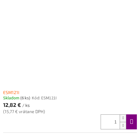
ESM121I
Skladom
(6 ks)
Kód:
ESM121I
12,82 €
/ ks
(15,77 € vrátane DPH)