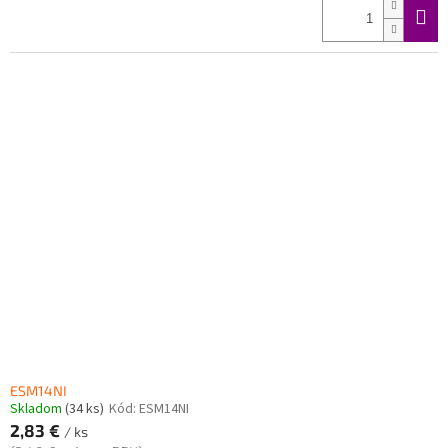
ESM14NI
Skladom
(34 ks)
Kód:
ESM14NI
2,83 €
/ ks