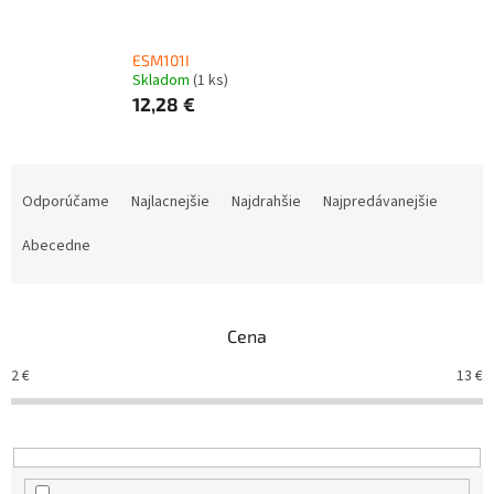
ESM101I
Skladom
(1 ks)
12,28 €
R
a
Odporúčame
Najlacnejšie
Najdrahšie
Najpredávanejšie
d
e
Abecedne
n
i
e
Cena
p
r
2
€
13
€
o
d
u
k
t