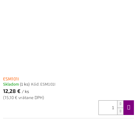
s
p
r
o
d
u
k
t
o
v
ESM101I
Skladom
(1 ks)
Kód:
ESM101I
12,28 €
/ ks
(15,10 € vrátane DPH)