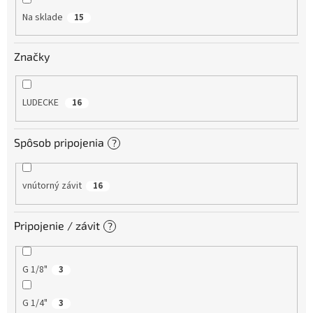
o
Na sklade
15
v
Značky
LUDECKE
16
Spôsob pripojenia
?
vnútorný závit
16
Pripojenie / závit
?
G 1/8"
3
G 1/4"
3