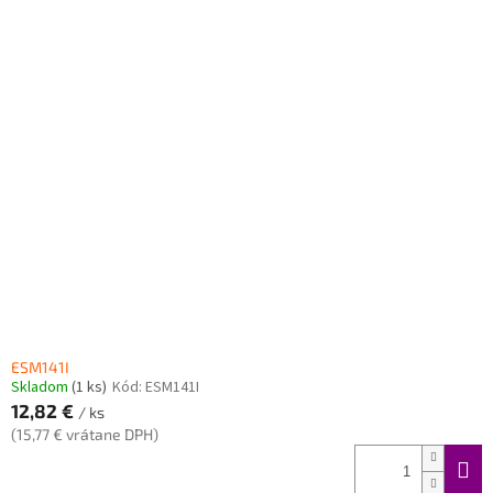
ESM141I
Skladom
(1 ks)
Kód:
ESM141I
12,82 €
/ ks
(15,77 € vrátane DPH)