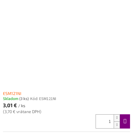
ESM121NI
Skladom
(3 ks)
Kód:
ESM121NI
3,01 €
/ ks
(3,70 € vrátane DPH)