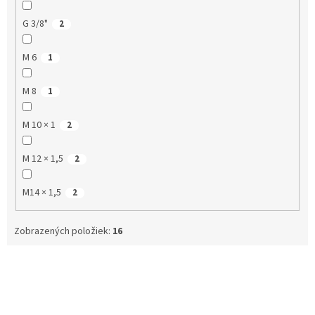
G 3/8"
2
M 6
1
M 8
1
M 10 × 1
2
M 12 × 1,5
2
M14 × 1,5
2
Zobrazených položiek:
16
V
ý
p
i