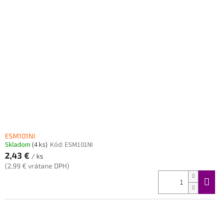
ESM101NI
Skladom
(4 ks)
Kód:
ESM101NI
2,43 €
/ ks
(2,99 € vrátane DPH)