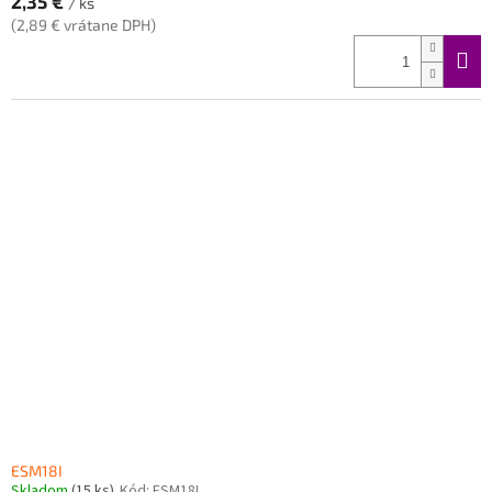
2,35 €
/ ks
(2,89 € vrátane DPH)
ESM18I
Skladom
(15 ks)
Kód:
ESM18I