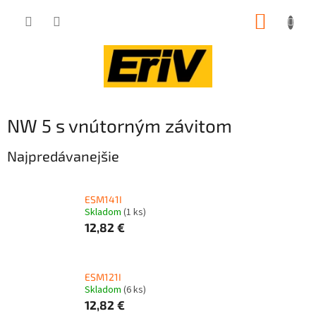
Prejsť
NÁKUP
na
obsah
KOŠÍK
NW 5 s vnútorným závitom
Najpredávanejšie
ESM141I
Skladom
(1 ks)
12,82 €
ESM121I
Skladom
(6 ks)
12,82 €