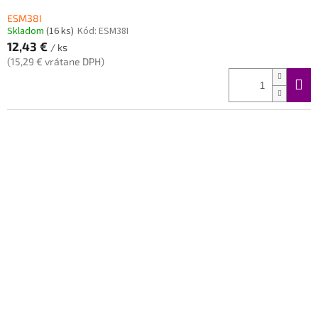
ESM38I
Skladom
(16 ks)
Kód:
ESM38I
12,43 €
/ ks
(15,29 € vrátane DPH)