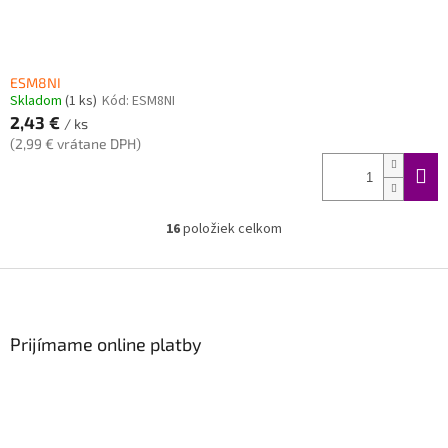
ESM8NI
Skladom
(1 ks)
Kód:
ESM8NI
2,43 €
/ ks
(2,99 € vrátane DPH)
16
položiek celkom
O
v
l
Z
á
á
d
p
a
ä
Prijímame online platby
c
t
i
i
e
p
e
r
v