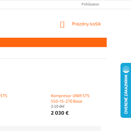
Prihlásenie
NÁKUPNÝ
Prázdny košík
KOŠÍK
 STS
Kompresor UNM STS
550-15-270 Base
2-10 dní
2 030 €