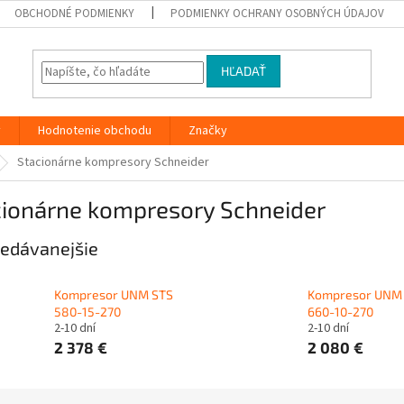
OBCHODNÉ PODMIENKY
PODMIENKY OCHRANY OSOBNÝCH ÚDAJOV
HĽADAŤ
y
Hodnotenie obchodu
Značky
Stacionárne kompresory Schneider
cionárne kompresory Schneider
edávanejšie
Kompresor UNM STS
Kompresor UNM
580-15-270
660-10-270
2-10 dní
2-10 dní
2 378 €
2 080 €