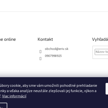
e online
Kontakt
Vyhľadá
obchod
@
eriv.sk
0907998925
Obchodné podmienky
Podmienky ochrany osobných údajov
Kontakty
úbory cookie, aby sme vám umožnili pohodlné prehliadanie
nky a vďaka analýze neustále zlepšovali jej funkcie, výkon a
Obchodné podmienky
ť.
Viac informácií