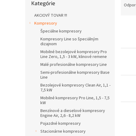
Kategórie
kategórie
a
Odpor
d
AKCIOVÝ TOVAR !!!
e
Kompresory
V
n
ý
i
Špeciálne kompresory
p
e
Kompresory Line so špeciálným
i
dizajnom
p
s
r
Mobilné bezolejové kompresory Pro
Line Zero, 1,5 - 3 kW, klinové remene
p
o
r
d
Malé profesionálne kompresory Line
o
u
Semi-profesionálne kompresory Base
d
Line
k
u
t
Bezolejové kompresory Clean Air, 1,1 -
7,5 kW
k
o
t
v
Mobilné kompresory Pro Line, 1,5 - 7,5
kW
o
v
Benzínové a dieselové kompresory
Engine Air, 2,6 - 8,2 kW
Pojazdné kompresory
Stacionárne kompresory