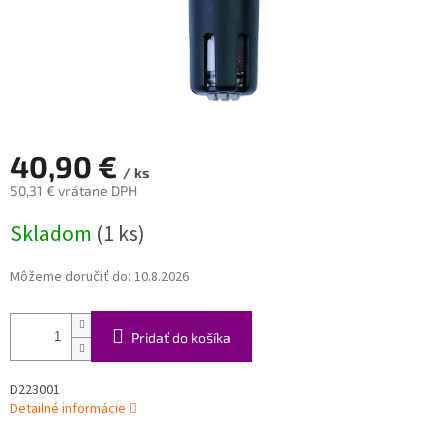
40,90 €
/ ks
50,31 € vrátane DPH
Jednotková
Skladom
(1 ks)
cena:
Môžeme doručiť do:
10.8.2026
Pridať do košíka
D223001
Detailné informácie