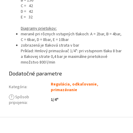
B = 156
C = 42
D = 42
E = 32
Diagramy prietokov:
merané pri rôznych vstupných tlakoch: A = 2bar, B = 4bar,
C = 6bar, D = 8bar, E = 10bar
zobrazená je tlaková strata v bar
Príklad: Hmlový primazávač 1/4": pri vstupnom tlaku 8 bar
a tlakovej strate 0,4 bar je maximálne prietokové
množstvo 800 l/min
Dodatočné parametre
Regulácia, odkaľovanie,
Kategória
:
primazávanie
?
Spôsob
1/4"
pripojenia
:
Z
á