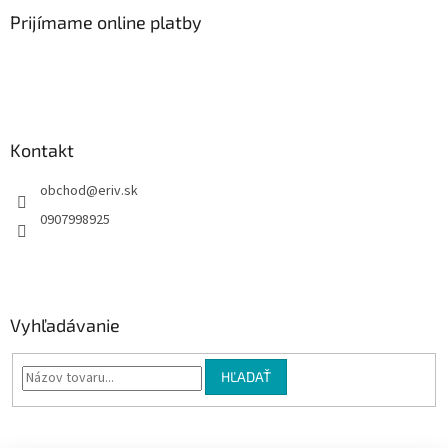
p
ä
Prijímame online platby
t
i
e
Kontakt
obchod
@
eriv.sk
0907998925
Vyhľadávanie
HĽADAŤ