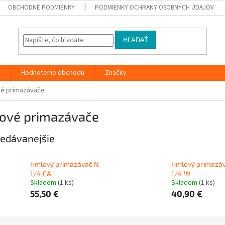
OBCHODNÉ PODMIENKY
PODMIENKY OCHRANY OSOBNÝCH ÚDAJOV
HĽADAŤ
y
Hodnotenie obchodu
Značky
é primazávače
ové primazávače
edávanejšie
Hmlový primazávač N
Hmlový primazá
1/4 CA
1/4 W
Skladom
(1 ks)
Skladom
(1 ks)
55,50 €
40,90 €