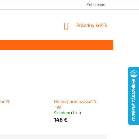
Prihlásenie
NÁKUPNÝ
Prázdny košík
KOŠÍK
vač N
Hmlový primazávač N
1 W
Skladom
(1 ks)
146 €