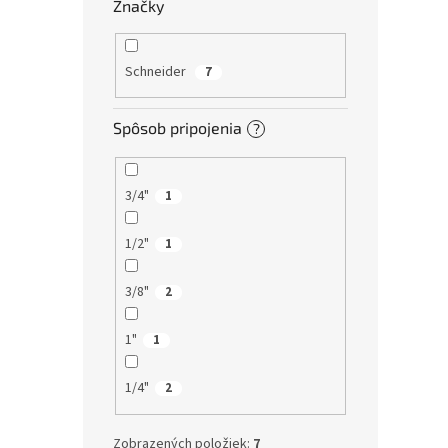
Značky
Schneider
7
Spôsob pripojenia
?
3/4"
1
1/2"
1
3/8"
2
1"
1
1/4"
2
Zobrazených položiek:
7