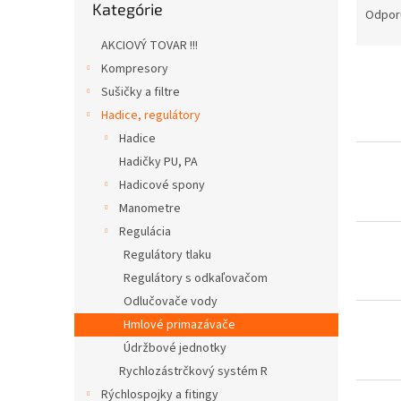
Kategórie
kategórie
a
Odpor
d
AKCIOVÝ TOVAR !!!
e
Kompresory
V
n
ý
i
Sušičky a filtre
p
e
Hadice, regulátory
i
p
Hadice
s
r
Hadičky PU, PA
p
o
Hadicové spony
r
d
o
Manometre
u
d
k
Regulácia
u
t
Regulátory tlaku
k
o
Regulátory s odkaľovačom
t
v
Odlučovače vody
o
Hmlové primazávače
v
Údržbové jednotky
Rychlozástrčkový systém R
Rýchlospojky a fitingy