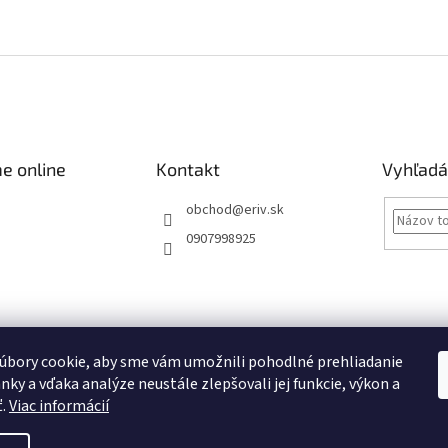
e online
Kontakt
Vyhľadá
obchod
@
eriv.sk
0907998925
Obchodné podmienky
Podmienky ochrany osobných údajov
Kontakty
úbory cookie, aby sme vám umožnili pohodlné prehliadanie
nky a vďaka analýze neustále zlepšovali jej funkcie, výkon a
Obchodné podmienky
ť.
Viac informácií