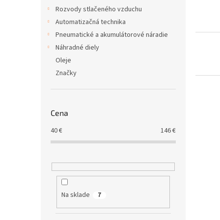
Rozvody stlačeného vzduchu
Automatizačná technika
Pneumatické a akumulátorové náradie
Náhradné diely
Oleje
Značky
Cena
40
€
146
€
Na sklade
7