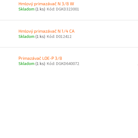
Hmlový primazávač N 3/8 W
Skladom
(1 ks)
Kód:
DGKD323001
Hmlový primazávač N 1/4 CA
Skladom
(1 ks)
Kód:
D012412
Primazávač LOE-P 3/8
Skladom
(1 ks)
Kód:
DGKD640072
O
v
l
á
d
a
c
i
e
p