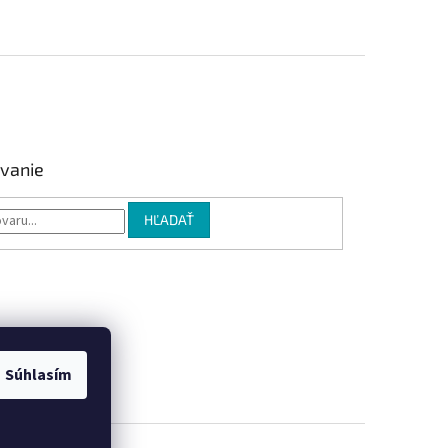
vanie
HĽADAŤ
Súhlasím