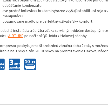
vzdušník s objemom 200 litrov s guľovým kohútom pre pohodln
odpúšťanie kondenzátu
dve predné kolieska s brzdami výrazne zvyšujú stabilitu stroja a 
manipuláciu
pogumované madlo pre perfektný užívateľský komfort
oduchá inštalácia a údržba vďaka servisným videám dostupným c
káciu
AIRTUBE
po načtení QR-kódu z tlakovej nádoby.
ompresor poskytujeme štandardnú záručnú dobu 2 roky s možnosť
írenia na 3 roky a záruku 10 rokov na prehrdzavenie tlakovej nádob