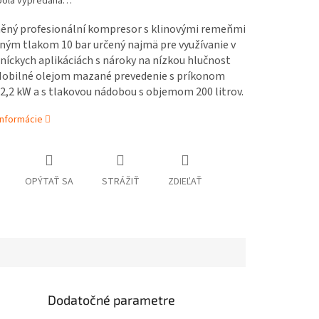
bola vypredaná…
ěný profesionální kompresor s klinovými remeňmi
ným tlakom 10 bar určený najmä pre využívanie v
íckych aplikáciách s nároky na nízkou hlučnost
 Mobilné olejom mazané prevedenie s príkonom
2,2 kW a s tlakovou nádobou s objemom 200 litrov.
informácie
OPÝTAŤ SA
STRÁŽIŤ
ZDIEĽAŤ
Dodatočné parametre