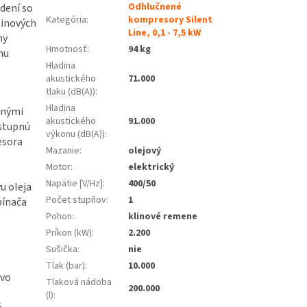
Odhlučnené
dení so
Kategória
:
kompresory Silent
inových
Line, 0,1 - 7,5 kW
ny
Hmotnosť
:
94 kg
nu
Hladina
akustického
71.000
tlaku (dB(A))
:
Hladina
anými
akustického
91.000
ýstupnú
výkonu (dB(A))
:
esora
Mazanie
:
olejový
Motor
:
elektrický
Napätie [V/Hz]
:
400/50
u oleja
Počet stupňov
:
1
pínača
Pohon
:
klinové remene
Príkon (kW)
:
2.200
Sušička
:
nie
Tlak (bar)
:
10.000
 vo
Tlaková nádoba
200.000
(l)
: