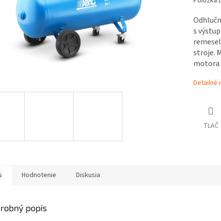
Položka 
Odhlučn
s výstup
remeseln
stroje.
motora 
Detailné 
TLAČ
s
Hodnotenie
Diskusia
robný popis