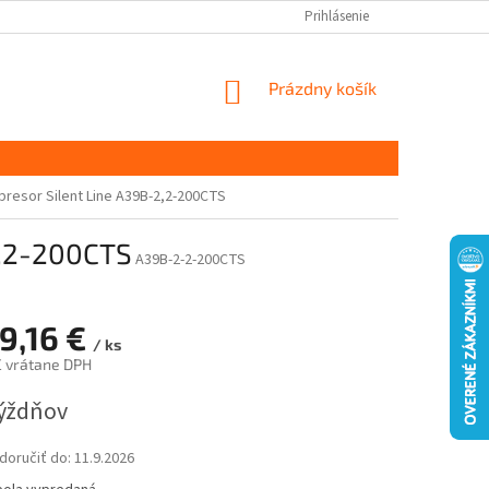
Prihlásenie
NÁKUPNÝ
Prázdny košík
KOŠÍK
resor Silent Line A39B-2,2-200CTS
2,2-200CTS
A39B-2-2-200CTS
9,16 €
/ ks
 € vrátane DPH
ová
týždňov
oručiť do:
11.9.2026