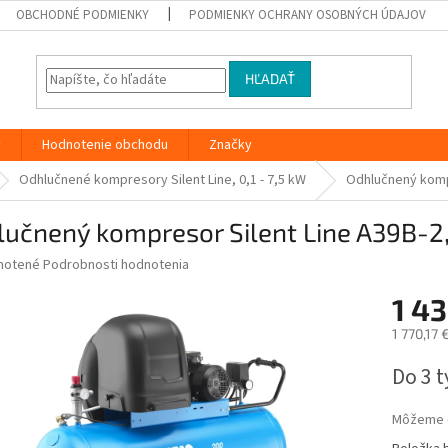
OBCHODNÉ PODMIENKY
PODMIENKY OCHRANY OSOBNÝCH ÚDAJOV
HĽADAŤ
y
Hodnotenie obchodu
Značky
Odhlučnené kompresory Silent Line, 0,1 - 7,5 kW
Odhlučnený komp
lučnený kompresor Silent Line A39B-
né
notené
Podrobnosti hodnotenia
nie
1 43
u
1 770,17
Jednotk
Do 3 
cena:
iek.
Môžeme d