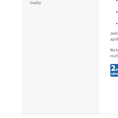
Značky
Jedn
apli
Na k
rozš
Z