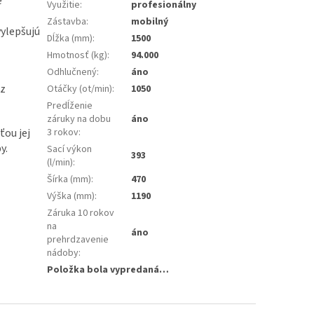
é
Využitie
:
profesionálny
Zástavba
:
mobilný
vylepšujú
Dĺžka (mm)
:
1500
Hmotnosť (kg)
:
94.000
Odhlučnený
:
áno
ez
Otáčky (ot/min)
:
1050
Predĺženie
záruky na dobu
áno
ou jej
3 rokov
:
y.
Sací výkon
393
(l/min)
:
Šírka (mm)
:
470
Výška (mm)
:
1190
Záruka 10 rokov
na
áno
prehrdzavenie
nádoby
:
Položka bola vypredaná…