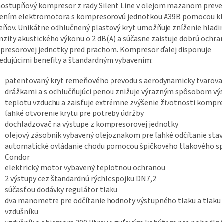
ostupňový kompresor z rady Silent Line v olejom mazanom preve
jením elektromotora s kompresorovú jednotkou A39B pomocou kl
ňov. Unikátne odhlučnený plastový kryt umožňuje zníženie hladi
nzity akustického výkonu o 2 dB(A) a súčasne zaisťuje dobrú ochra
resorovej jednotky pred prachom. Kompresor ďalej disponuje
edujúcimi benefity a štandardným vybavením:
patentovaný kryt remeňového prevodu s aerodynamicky tvarov
drážkami a s odhlučňujúci penou znižuje výrazným spôsobom v
teplotu vzduchu a zaisťuje extrémne zvýšenie životnosti kompr
ľahké otvorenie krytu pre potreby údržby
dochladzovač na výstupe z kompresorovej jednotky
olejový zásobník vybavený olejoznakom pre ľahké odčítanie stav
automatické ovládanie chodu pomocou špičkového tlakového s
Condor
elektrický motor vybavený teplotnou ochranou
2 výstupy cez štandardnú rýchlospojku DN7,2
súčasťou dodávky regulátor tlaku
dva manometre pre odčítanie hodnoty výstupného tlaku a tlaku
vzdušníku