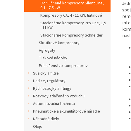
Jedn
Odhlučnené kompresory Silent Line,
0,1 - 7,5 kW
spo
Kompresory CA, 4 - 11 kW, liatinové
reme
inte
Stacionárne kompresory Pro Line, 1,5
- 11 kW
komp
nasl
Stacionárne kompresory Schneider
Skrutkové kompresory
Agregáty
Tlakové nádoby
Príslušenstvo kompresorov
Sušičky a filtre
Hadice, regulátory
Rýchlospojky a fitingy
Rozvody stlačeného vzduchu
Automatizačná technika
Pneumatické a akumulátorové náradie
Náhradné diely
Oleje