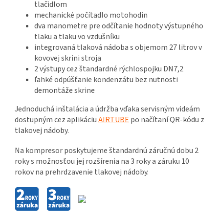
tlačidlom
mechanické počítadlo motohodín
dva manometre pre odčítanie hodnoty výstupného
tlaku a tlaku vo vzdušníku
integrovaná tlaková nádoba s objemom 27 litrov v
kovovej skrini stroja
2 výstupy cez štandardné rýchlospojku DN7,2
ľahké odpúšťanie kondenzátu bez nutnosti
demontáže skrine
Jednoduchá inštalácia a údržba vďaka servisným videám
dostupným cez aplikáciu
AIRTUBE
po načítaní QR-kódu z
tlakovej nádoby.
Na kompresor poskytujeme štandardnú záručnú dobu 2
roky s možnosťou jej rozšírenia na 3 roky a záruku 10
rokov na prehrdzavenie tlakovej nádoby.