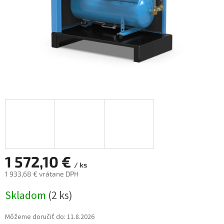
1 572,10 €
/ ks
1 933,68 € vrátane DPH
Jednotková
Skladom
(2 ks)
cena:
Môžeme doručiť do:
11.8.2026