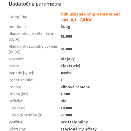
Dodatočné parametre
Odhlučnené kompresory Silent
Kategória
:
Line, 0,1 - 7,5 kW
Hmotnosť
:
86 kg
Hladina akustického tlaku
61.000
(dB(A))
:
Hladina akustického výkonu
81.000
(dB(A))
:
Mazanie
:
olejový
Motor
:
elektrický
Napätie [V/Hz]
:
400/50
Počet stupňov
:
1
Pohon
:
klinové remene
Príkon (kW)
:
1.500
Sušička
:
nie
Tlak (bar)
:
10.000
Tlaková nádoba (l)
:
27.000
Využitie
:
profesionálny
Zástavba
:
stacionárny ležatý