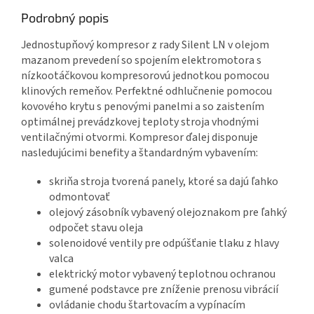
Podrobný popis
Jednostupňový kompresor z rady Silent LN v olejom
mazanom prevedení so spojením elektromotora s
nízkootáčkovou kompresorovú jednotkou pomocou
klinových remeňov. Perfektné odhlučnenie pomocou
kovového krytu s penovými panelmi a so zaistením
optimálnej prevádzkovej teploty stroja vhodnými
ventilačnými otvormi. Kompresor ďalej disponuje
nasledujúcimi benefity a štandardným vybavením:
skriňa stroja tvorená panely, ktoré sa dajú ľahko
odmontovať
olejový zásobník vybavený olejoznakom pre ľahký
odpočet stavu oleja
solenoidové ventily pre odpúšťanie tlaku z hlavy
valca
elektrický motor vybavený teplotnou ochranou
gumené podstavce pre zníženie prenosu vibrácií
ovládanie chodu štartovacím a vypínacím