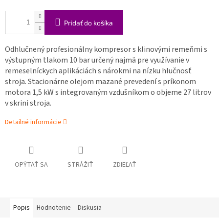
Pridať do košíka
Odhlučnený profesionálny kompresor s klinovými remeňmi s
výstupným tlakom 10 bar určený najmä pre využívanie v
remeselníckych aplikáciách s nárokmi na nízku hlučnosť
stroja. Stacionárne olejom mazané prevedení s príkonom
motora 1,5 kW s integrovaným vzdušníkom o objeme 27 litrov
v skrini stroja.
Detailné informácie
OPÝTAŤ SA
STRÁŽIŤ
ZDIEĽAŤ
Popis
Hodnotenie
Diskusia