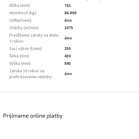
Dĺžka (mm)
:
761
Hmotnosť (kg)
:
86.000
Odhlučnený
:
áno
Otáčky (ot/min)
:
1075
Predĺženie záruky na dobu
áno
3 rokov
:
Sací výkon (l/min)
:
255
Šírka (mm)
:
430
Výška (mm)
:
845
Záruka 10 rokov na
áno
prehrdzavenie nádoby
:
Z
á
p
ä
Prijímame online platby
t
i
e