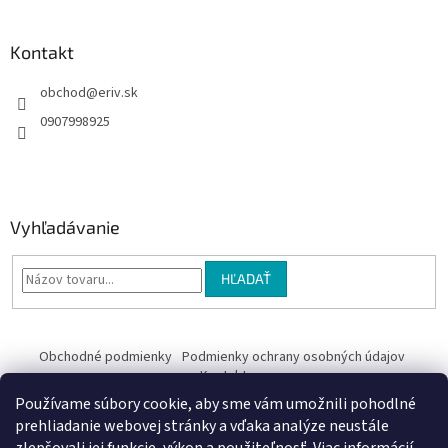
Kontakt
obchod
@
eriv.sk
0907998925
Vyhľadávanie
HĽADAŤ
Obchodné podmienky
Podmienky ochrany osobných údajov
Kontakty
Používame súbory cookie, aby sme vám umožnili pohodlné
Obchodné podmienky
prehliadanie webovej stránky a vďaka analýze neustále