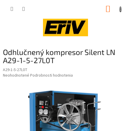
Prejsť
NÁKUP
na
obsah
KOŠÍK
Odhlučnený kompresor Silent LN
A29-1-5-27L0T
A29-1-5-27L0T
Priemerné
Neohodnotené
Podrobnosti hodnotenia
hodnotenie
produktu
je
0,0
z
5
hviezdičiek.