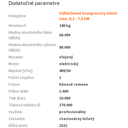
Dodatočné parametre
Odhlučnené kompresory Silent
Kategória
:
Line, 0,1 - 7,5 kW
Hmotnosť
:
248 kg
Hladina akustického tlaku
68.000
(dB(A))
:
Hladina akustického výkonu
88.000
(dB(A))
:
Mazanie
:
olejový
Motor
:
elektrický
Napätie [V/Hz]
:
400/50
Počet stupňov
:
1
Pohon
:
klinové remene
Príkon (kW)
:
3.000
Tlak (bar)
:
10.000
Tlaková nádoba (l)
:
270.000
Využitie
:
profesionálny
Zástavba
:
stacionárny ležatý
Dĺžka (mm)
:
1522