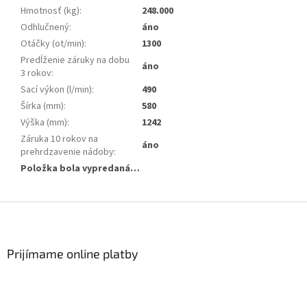
Hmotnosť (kg)
:
248.000
Odhlučnený
:
áno
Otáčky (ot/min)
:
1300
Predĺženie záruky na dobu
áno
3 rokov
:
Sací výkon (l/min)
:
490
Šírka (mm)
:
580
Výška (mm)
:
1242
Záruka 10 rokov na
áno
prehrdzavenie nádoby
:
Položka bola vypredaná…
Z
á
p
ä
Prijímame online platby
t
i
e