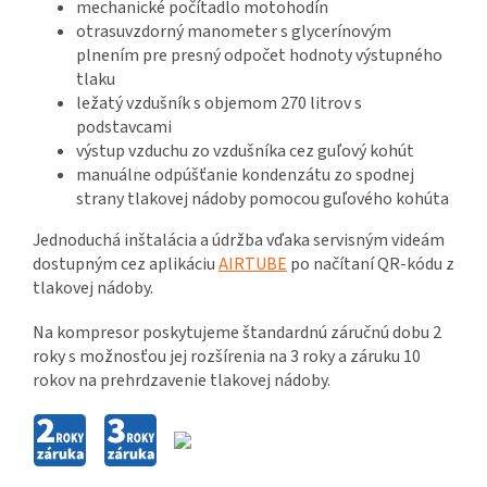
mechanické počítadlo motohodín
otrasuvzdorný manometer s glycerínovým
plnením pre presný odpočet hodnoty výstupného
tlaku
ležatý vzdušník s objemom 270 litrov s
podstavcami
výstup vzduchu zo vzdušníka cez guľový kohút
manuálne odpúšťanie kondenzátu zo spodnej
strany tlakovej nádoby pomocou guľového kohúta
Jednoduchá inštalácia a údržba vďaka servisným videám
dostupným cez aplikáciu
AIRTUBE
po načítaní QR-kódu z
tlakovej nádoby.
Na kompresor poskytujeme štandardnú záručnú dobu 2
roky s možnosťou jej rozšírenia na 3 roky a záruku 10
rokov na prehrdzavenie tlakovej nádoby.