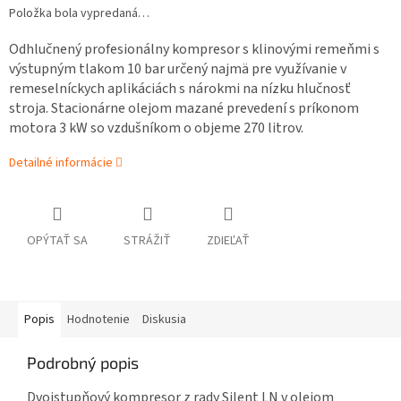
Položka bola vypredaná…
Odhlučnený profesionálny kompresor s klinovými remeňmi s
výstupným tlakom 10 bar určený najmä pre využívanie v
remeselníckych aplikáciách s nárokmi na nízku hlučnosť
stroja. Stacionárne olejom mazané prevedení s príkonom
motora 3 kW so vzdušníkom o objeme 270 litrov.
Detailné informácie
OPÝTAŤ SA
STRÁŽIŤ
ZDIEĽAŤ
Popis
Hodnotenie
Diskusia
Podrobný popis
Dvojstupňový kompresor z rady Silent LN v olejom