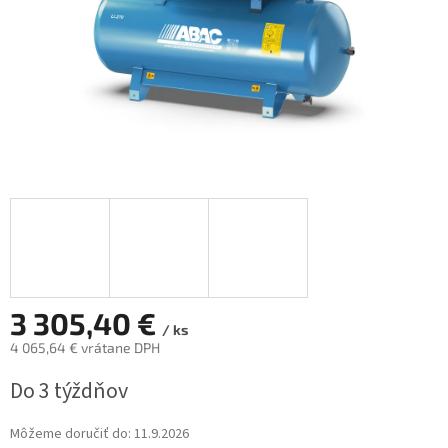
3 305,40 €
/ ks
4 065,64 € vrátane DPH
Jednotková
Do 3 týždňov
cena:
Môžeme doručiť do:
11.9.2026