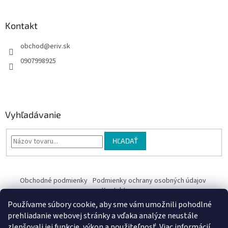
Kontakt
obchod
@
eriv.sk
0907998925
Vyhľadávanie
HĽADAŤ
Obchodné podmienky
Podmienky ochrany osobných údajov
Kontakty
Používame súbory cookie, aby sme vám umožnili pohodlné
Obchodné podmienky
prehliadanie webovej stránky a vďaka analýze neustále
zlepšovali jej funkcie, výkon a použiteľnosť.
Viac informácií