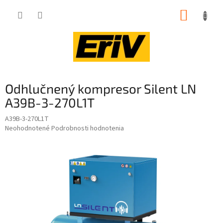
Prejsť
NÁKUP
na
obsah
KOŠÍK
Odhlučnený kompresor Silent LN
A39B-3-270L1T
A39B-3-270L1T
Priemerné
Neohodnotené
Podrobnosti hodnotenia
hodnotenie
produktu
je
0,0
z
5
hviezdičiek.