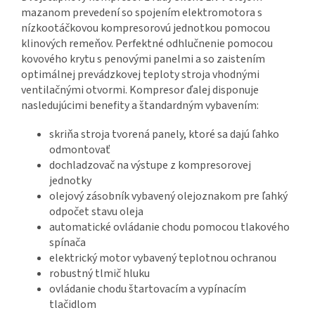
mazanom prevedení so spojením elektromotora s
nízkootáčkovou kompresorovú jednotkou pomocou
klinových remeňov. Perfektné odhlučnenie pomocou
kovového krytu s penovými panelmi a so zaistením
optimálnej prevádzkovej teploty stroja vhodnými
ventilačnými otvormi. Kompresor ďalej disponuje
nasledujúcimi benefity a štandardným vybavením:
skriňa stroja tvorená panely, ktoré sa dajú ľahko
odmontovať
dochladzovač na výstupe z kompresorovej
jednotky
olejový zásobník vybavený olejoznakom pre ľahký
odpočet stavu oleja
automatické ovládanie chodu pomocou tlakového
spínača
elektrický motor vybavený teplotnou ochranou
robustný tlmič hluku
ovládanie chodu štartovacím a vypínacím
tlačidlom