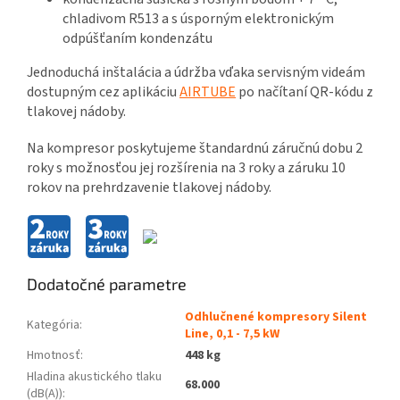
chladivom R513 a s úsporným elektronickým
odpúšťaním kondenzátu
Jednoduchá inštalácia a údržba vďaka servisným videám
dostupným cez aplikáciu
AIRTUBE
po načítaní QR-kódu z
tlakovej nádoby.
Na kompresor poskytujeme štandardnú záručnú dobu 2
roky s možnosťou jej rozšírenia na 3 roky a záruku 10
rokov na prehrdzavenie tlakovej nádoby.
Dodatočné parametre
Odhlučnené kompresory Silent
Kategória
:
Line, 0,1 - 7,5 kW
Hmotnosť
:
448 kg
Hladina akustického tlaku
68.000
(dB(A))
: