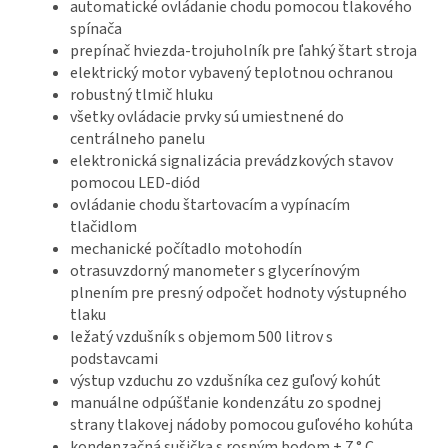
automatické ovládanie chodu pomocou tlakového
spínača
prepínač hviezda-trojuholník pre ľahký štart stroja
elektrický motor vybavený teplotnou ochranou
robustný tlmič hluku
všetky ovládacie prvky sú umiestnené do
centrálneho panelu
elektronická signalizácia prevádzkových stavov
pomocou LED-diód
ovládanie chodu štartovacím a vypínacím
tlačidlom
mechanické počítadlo motohodín
otrasuvzdorný manometer s glycerínovým
plnením pre presný odpočet hodnoty výstupného
tlaku
ležatý vzdušník s objemom 500 litrov s
podstavcami
výstup vzduchu zo vzdušníka cez guľový kohút
manuálne odpúšťanie kondenzátu zo spodnej
strany tlakovej nádoby pomocou guľového kohúta
kondenzačná sušička s rosným bodom + 7 ° C,