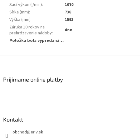
Sací výkon (l/min)
:
1070
Šírka (mm)
:
738
Výška (mm)
:
1593
Záruka 10 rokov na
áno
prehrdzavenie nádoby
:
Položka bola vypredaná…
Z
á
p
ä
Prijímame online platby
t
i
e
Kontakt
obchod
@
eriv.sk