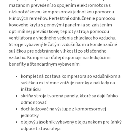
mazanom prevedení so spojením elektromotora s
nízkootáčkovou kompresorovú jednotkou pomocou
klinových remeňov. Perfektné odhlučnenie pomocou
kovového krytu s penovými panelmi a so zaistením
optimálnej prevádzkovej teploty stroja pomocou
ventilátora a vhodného vedenia chladiaceho vzduchu.
Stroj je vybavený ležatým vzdušníkom a kondenzačné
sušičkou pre odstránenie vlhkosti zo stlačeného
vzduchu. Kompresor ďalej disponuje nasledujúcimi
benefity a štandardným vybavením:
kompletná zostava kompresora so vzdušníkom a
sušičkou extrémne znižuje nároky a náklady na
inštaláciu
skriňa stroja tvorená panely, ktoré sa dajú ľahko
odmontovať
dochladzovač na výstupe z kompresorovej
jednotky
olejový zásobník vybavený olejoznakom pre ľahký
odpočet stavu oleja