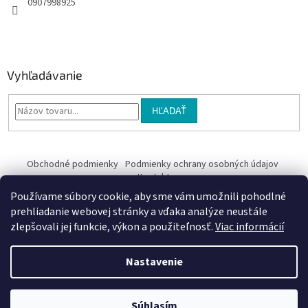
0907998925
Vyhľadávanie
HĽADAŤ
Obchodné podmienky
Podmienky ochrany osobných údajov
Kontakty
Používame súbory cookie, aby sme vám umožnili pohodlné
Obchodné podmienky
prehliadanie webovej stránky a vďaka analýze neustále
zlepšovali jej funkcie, výkon a použiteľnosť.
Viac informácií
Nastavenie
Vytvoril Shoptet
Súhlasím
Copyright 2026
EriV
. Všetky práva vyhradené.