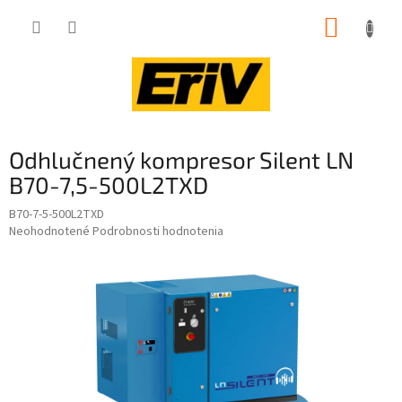
Prejsť
NÁKUP
na
obsah
KOŠÍK
Odhlučnený kompresor Silent LN
B70-7,5-500L2TXD
B70-7-5-500L2TXD
Priemerné
Neohodnotené
Podrobnosti hodnotenia
hodnotenie
produktu
je
0,0
z
5
hviezdičiek.