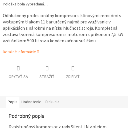
Položka bola vypredaná…
Odhlučnený profesionálny kompresor s klinovými remeňmi s
výstupným tlakom 11 bar určený najmä pre využívanie v
aplikáciách s nárokmi na nízku hlučnosť stroja. Kompletná
zostava tvorená kompresorom s motorom s príkonom 7,5 kW
vzdušníkom 500 litrov a kondenzačnou sušičkou.
Detailné informácie
OPÝTAŤ SA
STRÁŽIŤ
ZDIEĽAŤ
Popis
Hodnotenie
Diskusia
Podrobný popis
Dvojstupňový kompresor z rady Silent LN v olejom