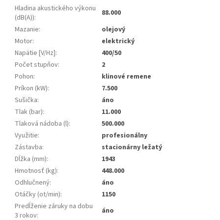
Hladina akustického výkonu
88.000
(dB(A))
:
Mazanie
:
olejový
Motor
:
elektrický
Napätie [V/Hz]
:
400/50
Počet stupňov
:
2
Pohon
:
klinové remene
Príkon (kW)
:
7.500
Sušička
:
áno
Tlak (bar)
:
11.000
Tlaková nádoba (l)
:
500.000
Využitie
:
profesionálny
Zástavba
:
stacionárny ležatý
Dĺžka (mm)
:
1943
Hmotnosť (kg)
:
448.000
Odhlučnený
:
áno
Otáčky (ot/min)
:
1150
Predĺženie záruky na dobu
áno
3 rokov
: