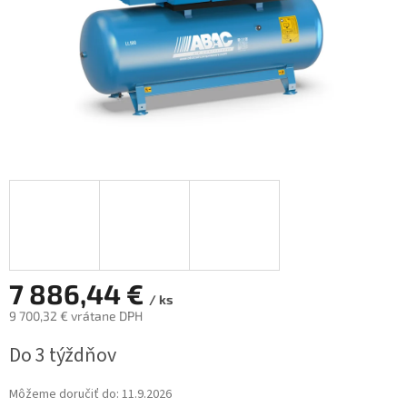
7 886,44 €
/ ks
9 700,32 € vrátane DPH
Jednotková
Do 3 týždňov
cena:
Môžeme doručiť do:
11.9.2026