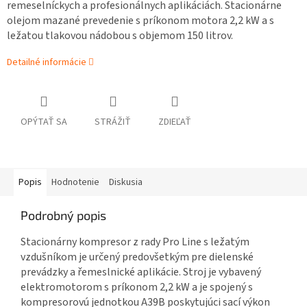
remeselníckych a profesionálnych aplikáciách. Stacionárne
olejom mazané prevedenie s príkonom motora 2,2 kW a s
ležatou tlakovou nádobou s objemom 150 litrov.
Detailné informácie
OPÝTAŤ SA
STRÁŽIŤ
ZDIEĽAŤ
Popis
Hodnotenie
Diskusia
Podrobný popis
Stacionárny kompresor z rady Pro Line s ležatým
vzdušníkom je určený predovšetkým pre dielenské
prevádzky a řemeslnické aplikácie. Stroj je vybavený
elektromotorom s príkonom 2,2 kW a je spojený s
kompresorovú jednotkou A39B poskytujúci sací výkon