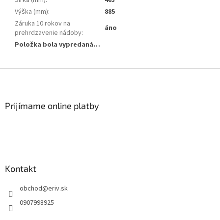
Šírka (mm)
:
403
Výška (mm)
:
885
Záruka 10 rokov na
áno
prehrdzavenie nádoby
:
Položka bola vypredaná…
Z
á
p
ä
Prijímame online platby
t
i
e
Kontakt
obchod
@
eriv.sk
0907998925