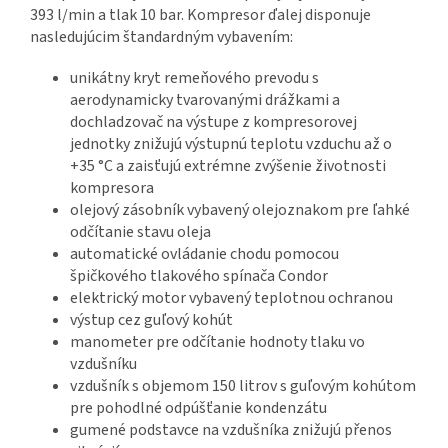
393 l/min a tlak 10 bar. Kompresor ďalej disponuje
nasledujúcim štandardným vybavením:
unikátny kryt remeňového prevodu s
aerodynamicky tvarovanými drážkami a
dochladzovač na výstupe z kompresorovej
jednotky znižujú výstupnú teplotu vzduchu až o
+35 °C a zaisťujú extrémne zvýšenie životnosti
kompresora
olejový zásobník vybavený olejoznakom pre ľahké
odčítanie stavu oleja
automatické ovládanie chodu pomocou
špičkového tlakového spínača Condor
elektrický motor vybavený teplotnou ochranou
výstup cez guľový kohút
manometer pre odčítanie hodnoty tlaku vo
vzdušníku
vzdušník s objemom 150 litrov s guľovým kohútom
pre pohodlné odpúšťanie kondenzátu
gumené podstavce na vzdušníka znižujú přenos