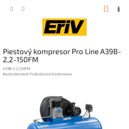
Prejsť
NÁKUP
na
obsah
KOŠÍK
Piestový kompresor Pro Line A39B-
2,2-150FM
A39B-2-2-150FM
Priemerné
Neohodnotené
Podrobnosti hodnotenia
hodnotenie
produktu
je
0,0
z
5
hviezdičiek.