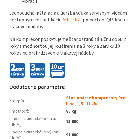
vibrácií
Jednoduchá inštalácia a údržba vďaka servisným videám
dostupným cez aplikáciu
AIRTUBE
po načtení QR-kódu z
tlakovej nádoby.
Na kompresor poskytujeme štandardnú záručnú dobu 2
roky s možnosťou jej rozšírenia na 3 roky a záruku 10
rokov na prehrdzavenie tlakovej nádoby.
Dodatočné parametre
Stacionárne kompresory Pro
Kategória
:
Line, 1,5 - 11 kW
Hmotnosť
:
86 kg
Hladina akustického tlaku
73.000
(dB(A))
:
Hladina akustického výkonu
93.000
(dB(A))
: