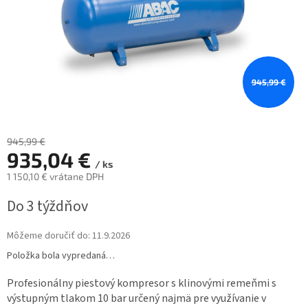
945,99 €
945,99 €
935,04 €
/ ks
1 150,10 € vrátane DPH
Jednotková
Do 3 týždňov
cena:
Môžeme doručiť do:
11.9.2026
Položka bola vypredaná…
Profesionálny piestový kompresor s klinovými remeňmi s
výstupným tlakom 10 bar určený najmä pre využívanie v