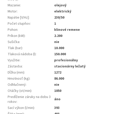
Mazanie
:
olejový
Motor
:
elektrický
Napätie [V/Hz]
:
230/50
Počet stupňov
:
1
Pohon
:
klinové remene
Príkon (kW)
:
2.200
Sušička
:
nie
Tlak (bar)
:
10.000
Tlaková nádoba (l)
:
150.000
Využitie
:
profesionálny
Zástavba
:
stacionárny ležatý
Dĺžka (mm)
:
1272
Hmotnosť (kg)
:
86.000
Odhlučnený
:
nie
Otáčky (ot/min)
:
1050
Predĺženie záruky na dobu 3
áno
rokov
:
Sací výkon (l/min)
:
393