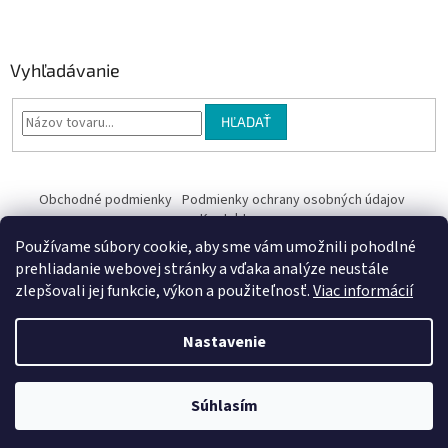
Vyhľadávanie
HĽADAŤ
Obchodné podmienky
Podmienky ochrany osobných údajov
Kontakty
Používame súbory cookie, aby sme vám umožnili pohodlné
Obchodné podmienky
prehliadanie webovej stránky a vďaka analýze neustále
zlepšovali jej funkcie, výkon a použiteľnosť.
Viac informácií
Nastavenie
Vytvoril Shoptet
Súhlasím
Copyright 2026
EriV
. Všetky práva vyhradené.