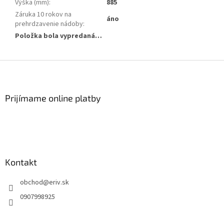
Výška (mm)
:
885
Záruka 10 rokov na
áno
prehrdzavenie nádoby
:
Položka bola vypredaná…
Z
á
p
ä
Prijímame online platby
t
i
e
Kontakt
obchod
@
eriv.sk
0907998925