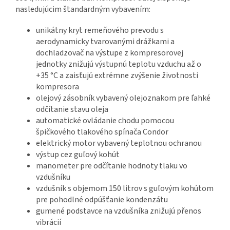
nasledujúcim štandardným vybavením:
unikátny kryt remeňového prevodu s
aerodynamicky tvarovanými drážkami a
dochladzovač na výstupe z kompresorovej
jednotky znižujú výstupnú teplotu vzduchu až o
+35 °C a zaisťujú extrémne zvýšenie životnosti
kompresora
olejový zásobník vybavený olejoznakom pre ľahké
odčítanie stavu oleja
automatické ovládanie chodu pomocou
špičkového tlakového spínača Condor
elektrický motor vybavený teplotnou ochranou
výstup cez guľový kohút
manometer pre odčítanie hodnoty tlaku vo
vzdušníku
vzdušník s objemom 150 litrov s guľovým kohútom
pre pohodlné odpúšťanie kondenzátu
gumené podstavce na vzdušníka znižujú přenos
vibrácií