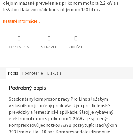
olejom mazané prevedenie s príkonom motora 2,2 kW a s
ležatou tlakovou nádobou s objemom 150 litrov.
Detailné informácie
OPÝTAŤ SA
STRÁŽIŤ
ZDIEĽAŤ
Popis
Hodnotenie
Diskusia
Podrobný popis
Stacionárny kompresor z rady Pro Line s ležatým
vzdušníkom je určený predovšetkým pre dielenské
prevádzky a řemeslnické aplikácie. Stroj je vybavený
elektromotorom s príkonom 2,2 kW a je spojený s
kompresorovú jednotkou A39B poskytujúci sací výkon
393 l/min a tlak 10 bar. Kompresor ďalej disponuje