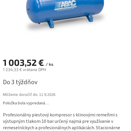
1 003,52 €
/ ks
1 234,33 € vrátane DPH
Jednotková
Do 3 týždňov
cena:
Môžeme doručiť do:
11.9.2026
Položka bola vypredaná…
Profesionálny piestový kompresor s klinovými remeňmi s
výstupným tlakom 10 bar určený najmä pre využívanie v
remeselníckych a profesionálnych aplikáciách. Stacionárne