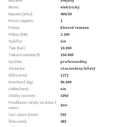
Mazanie
:
olejový
Motor
:
elektrický
Napätie [V/Hz]
:
400/50
Počet stupňov
:
1
Pohon
:
klinové remene
Príkon (kW)
:
2.200
Sušička
:
nie
Tlak (bar)
:
10.000
Tlaková nádoba (l)
:
150.000
Využitie
:
profesionálny
Zástavba
:
stacionárny ležatý
Dĺžka (mm)
:
1272
Hmotnosť (kg)
:
86.000
Odhlučnený
:
nie
Otáčky (ot/min)
:
1050
Predĺženie záruky na dobu 3
áno
rokov
:
Sací výkon (l/min)
:
393
Šírka (mm)
:
403