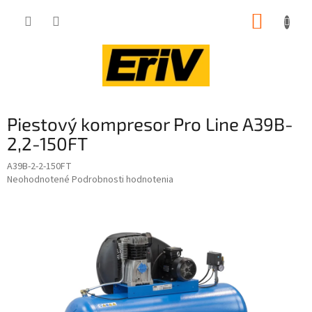
Prejsť
NÁKUP
na
obsah
KOŠÍK
Piestový kompresor Pro Line A39B-
2,2-150FT
A39B-2-2-150FT
Priemerné
Neohodnotené
Podrobnosti hodnotenia
hodnotenie
produktu
je
0,0
z
5
hviezdičiek.