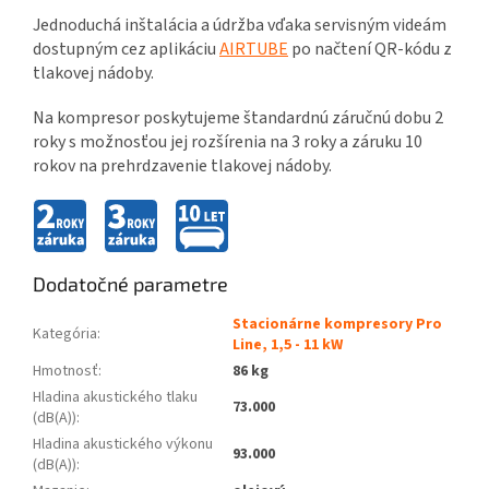
Jednoduchá inštalácia a údržba vďaka servisným videám
dostupným cez aplikáciu
AIRTUBE
po načtení QR-kódu z
tlakovej nádoby.
Na kompresor poskytujeme štandardnú záručnú dobu 2
roky s možnosťou jej rozšírenia na 3 roky a záruku 10
rokov na prehrdzavenie tlakovej nádoby.
Dodatočné parametre
Stacionárne kompresory Pro
Kategória
:
Line, 1,5 - 11 kW
Hmotnosť
:
86 kg
Hladina akustického tlaku
73.000
(dB(A))
:
Hladina akustického výkonu
93.000
(dB(A))
: