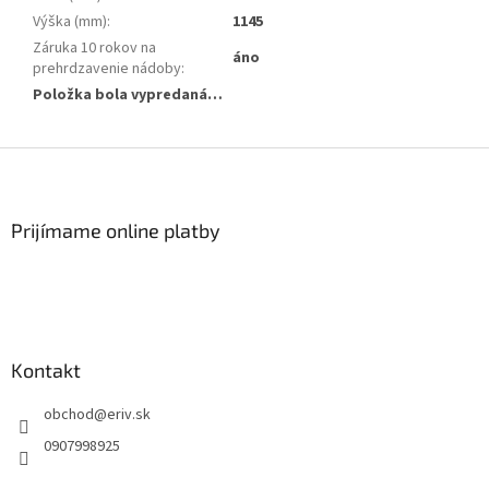
Výška (mm)
:
1145
Záruka 10 rokov na
áno
prehrdzavenie nádoby
:
Položka bola vypredaná…
Z
á
p
ä
Prijímame online platby
t
i
e
Kontakt
obchod
@
eriv.sk
0907998925