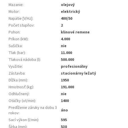
Mazanie
:
olejový
Motor
:
elektrický
Napätie [V/Hz]
:
400/50
Počet stupňov
:
2
Pohon
:
klinové remene
Príkon (kW)
:
4.000
Sušička
:
nie
Tlak (bar)
:
11.000
Tlaková nádoba (l)
:
500.000
Využitie
:
profesionálny
Zástavba
:
stacionárny ležatý
Dĺžka (mm)
:
1950
Hmotnosť (kg)
:
191.000
Odhlučnený
:
nie
Otáčky (ot/min)
:
1400
Predĺženie záruky na dobu 3
áno
rokov
:
Sací výkon (l/min)
:
595
Šírka (mm)
:
530