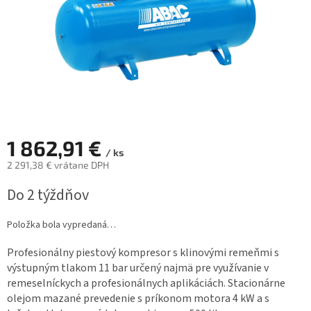
1 862,91 €
/ ks
2 291,38 € vrátane DPH
Jednotková
Do 2 týždňov
cena:
Položka bola vypredaná…
Profesionálny piestový kompresor s klinovými remeňmi s
výstupným tlakom 11 bar určený najmä pre využívanie v
remeselníckych a profesionálnych aplikáciách. Stacionárne
olejom mazané prevedenie s príkonom motora 4 kW a s