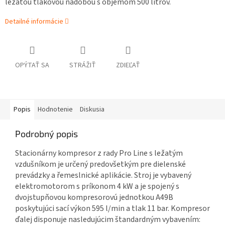
ležatou tlakovou nádobou s objemom 500 litrov.
Detailné informácie
OPÝTAŤ SA
STRÁŽIŤ
ZDIEĽAŤ
Popis
Hodnotenie
Diskusia
Podrobný popis
Stacionárny kompresor z rady Pro Line s ležatým
vzdušníkom je určený predovšetkým pre dielenské
prevádzky a řemeslnické aplikácie. Stroj je vybavený
elektromotorom s príkonom 4 kW a je spojený s
dvojstupňovou kompresorovú jednotkou A49B
poskytujúci sací výkon 595 l/min a tlak 11 bar. Kompresor
ďalej disponuje nasledujúcim štandardným vybavením: