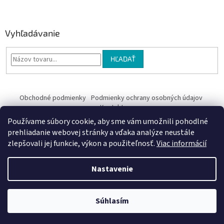
Vyhľadávanie
HĽADAŤ
Obchodné podmienky
Podmienky ochrany osobných údajov
Kontakty
Používame súbory cookie, aby sme vám umožnili pohodlné
Obchodné podmienky
prehliadanie webovej stránky a vďaka analýze neustále
zlepšovali jej funkcie, výkon a použiteľnosť.
Viac informácií
Nastavenie
Vytvoril Shoptet
Súhlasím
Copyright 2026
EriV
. Všetky práva vyhradené.