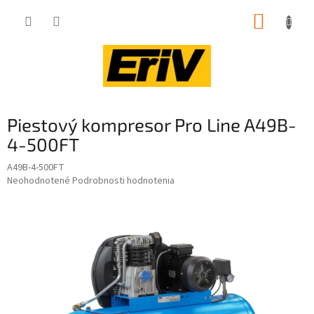
Prejsť
NÁKUP
na
obsah
KOŠÍK
Piestový kompresor Pro Line A49B-
4-500FT
A49B-4-500FT
Priemerné
Neohodnotené
Podrobnosti hodnotenia
hodnotenie
produktu
je
0,0
z
5
hviezdičiek.