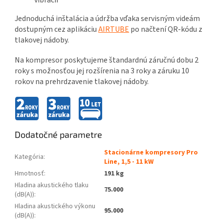
vibrácií
Jednoduchá inštalácia a údržba vďaka servisným videám
dostupným cez aplikáciu
AIRTUBE
po načtení QR-kódu z
tlakovej nádoby.
Na kompresor poskytujeme štandardnú záručnú dobu 2
roky s možnosťou jej rozšírenia na 3 roky a záruku 10
rokov na prehrdzavenie tlakovej nádoby.
Dodatočné parametre
Stacionárne kompresory Pro
Kategória
:
Line, 1,5 - 11 kW
Hmotnosť
:
191 kg
Hladina akustického tlaku
75.000
(dB(A))
:
Hladina akustického výkonu
95.000
(dB(A))
: