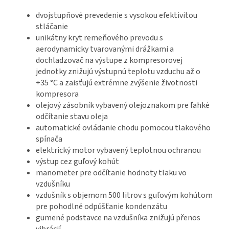
dvojstupňové prevedenie s vysokou efektivitou
stláčanie
unikátny kryt remeňového prevodu s
aerodynamicky tvarovanými drážkami a
dochladzovač na výstupe z kompresorovej
jednotky znižujú výstupnú teplotu vzduchu až o
+35 °C a zaisťujú extrémne zvýšenie životnosti
kompresora
olejový zásobník vybavený olejoznakom pre ľahké
odčítanie stavu oleja
automatické ovládanie chodu pomocou tlakového
spínača
elektrický motor vybavený teplotnou ochranou
výstup cez guľový kohút
manometer pre odčítanie hodnoty tlaku vo
vzdušníku
vzdušník s objemom 500 litrov s guľovým kohútom
pre pohodlné odpúšťanie kondenzátu
gumené podstavce na vzdušníka znižujú přenos