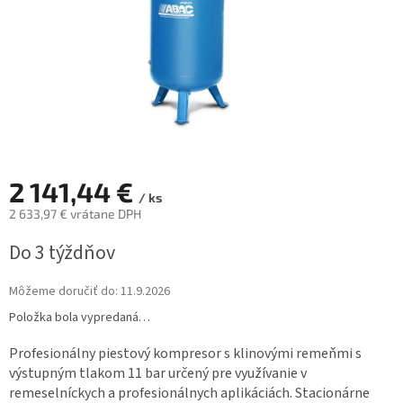
2 141,44 €
/ ks
2 633,97 € vrátane DPH
Jednotková
Do 3 týždňov
cena:
Môžeme doručiť do:
11.9.2026
Položka bola vypredaná…
Profesionálny piestový kompresor s klinovými remeňmi s
výstupným tlakom 11 bar určený pre využívanie v
remeselníckych a profesionálnych aplikáciách. Stacionárne