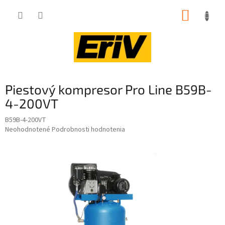
Prejsť
NÁKUP
na
obsah
KOŠÍK
Piestový kompresor Pro Line B59B-
4-200VT
B59B-4-200VT
Priemerné
Neohodnotené
Podrobnosti hodnotenia
hodnotenie
produktu
je
0,0
z
5
hviezdičiek.