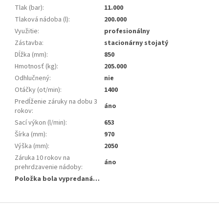
Tlak (bar)
:
11.000
Tlaková nádoba (l)
:
200.000
Využitie
:
profesionálny
Zástavba
:
stacionárny stojatý
Dĺžka (mm)
:
850
Hmotnosť (kg)
:
205.000
Odhlučnený
:
nie
Otáčky (ot/min)
:
1400
Predĺženie záruky na dobu 3
áno
rokov
:
Sací výkon (l/min)
:
653
Šírka (mm)
:
970
Výška (mm)
:
2050
Záruka 10 rokov na
áno
prehrdzavenie nádoby
:
Položka bola vypredaná…
Z
á