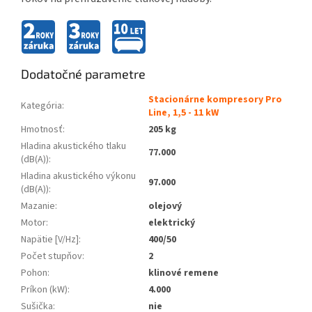
Dodatočné parametre
Stacionárne kompresory Pro
Kategória
:
Line, 1,5 - 11 kW
Hmotnosť
:
205 kg
Hladina akustického tlaku
77.000
(dB(A))
:
Hladina akustického výkonu
97.000
(dB(A))
:
Mazanie
:
olejový
Motor
:
elektrický
Napätie [V/Hz]
:
400/50
Počet stupňov
:
2
Pohon
:
klinové remene
Príkon (kW)
:
4.000
Sušička
:
nie