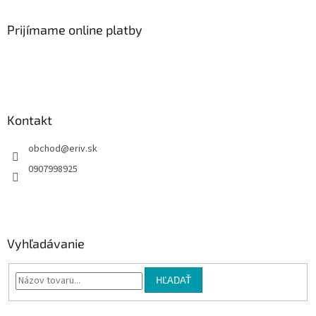
p
ä
Prijímame online platby
t
i
e
Kontakt
obchod
@
eriv.sk
0907998925
Vyhľadávanie
HĽADAŤ