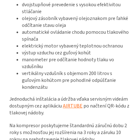
dvojstupňové prevedenie s vysokou efektivitou
stláčanie
olejový zásobník vybavený olejoznakom pre ľahké
odčítanie stavu oleja
automatické ovládanie chodu pomocou tlakového
spínača
elektrický motor vybavený teplotnou ochranou
výstup vzduchu cez guľový kohút
manometer pre odčítanie hodnoty tlaku vo
vzdušníku
vertikálny vzdušník s objemom 200 litrov s
guľovým kohútom pre pohodlné odpúšťanie
kondenzátu
Jednoduchá inštalácia a údržba vďaka servisným videám
dostupným cez aplikáciu
AIRTUBE
po načtení QR-kódu z
tlakovej nádoby.
Na kompresor poskytujeme štandardnú záručnú dobu 2
roky s možnosťou jej rozšírenia na 3 roky a záruku 10
rokov na prehrdzavenie tlakovej nádoby.