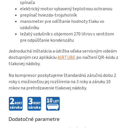
spínača
elektrický motor vybavený teplotnou ochranou
prepínač hviezda-trojuholník
manometer pre odčítanie hodnoty tlaku vo
vzdušníku
ležatý vzdušník s objemom 270 litrov s ventilom
pre odpúšťanie kondenzátu
Jednoduchá inštalácia a údržba vďaka servisným videám
dostupným cez aplikáciu
AIRTUBE
po načtení QR-kódu z
tlakovej nádoby.
Na kompresor poskytujeme štandardnú záručnú dobu 2
roky s možnosťou jej rozšírenia na 3 roky a záruku 10
rokov na prehrdzavenie tlakovej nádoby.
Dodatočné parametre