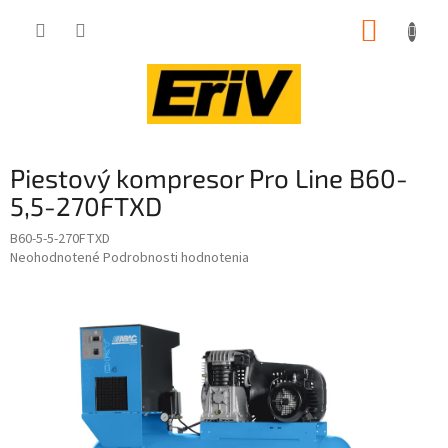
Prejsť
NÁKUP
na
obsah
KOŠÍK
Piestový kompresor Pro Line B60-
5,5-270FTXD
B60-5-5-270FTXD
Priemerné
Neohodnotené
Podrobnosti hodnotenia
hodnotenie
produktu
je
0,0
z
5
hviezdičiek.