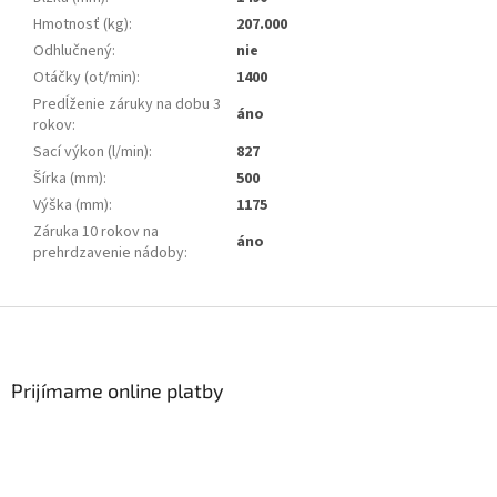
Hmotnosť (kg)
:
207.000
Odhlučnený
:
nie
Otáčky (ot/min)
:
1400
Predĺženie záruky na dobu 3
áno
rokov
:
Sací výkon (l/min)
:
827
Šírka (mm)
:
500
Výška (mm)
:
1175
Záruka 10 rokov na
áno
prehrdzavenie nádoby
:
Z
á
p
ä
Prijímame online platby
t
i
e