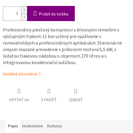
Pridať do košíka
Profesionálny piestový kompresor s klinovými remeňmi s
výstupným tlakom 11 bar určený pre využívanie v
remeselníckych a profesionálnych aplikáciách. Stacionárne
olejom mazané prevedenie s príkonom motora 5,5 kW, s
ležatou tlakovou nádobou s objemom 270 litrov a s
integrovanou kondenzační sušičkou.
Detailné informácie
OPÝTAŤ SA
STRÁŽIŤ
ZDIEĽAŤ
Popis
Hodnotenie
Diskusia