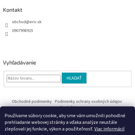
Kontakt
obchod
@
eriv.sk
0907998925
Vyhľadávanie
HĽADAŤ
Obchodné podmienky
Podmienky ochrany osobných údajov
Kontakty
Používame súbory cookie, aby sme vám umožnili pohodlné
Obchodné podmienky
prehliadanie webovej stránky a vďaka analýze neustále
zlepšovali jej funkcie, výkon a použiteľnosť.
Viac informácií