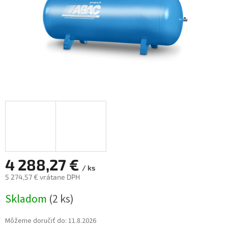
4 288,27 €
/ ks
5 274,57 € vrátane DPH
Jednotková
Skladom
(2 ks)
cena:
Môžeme doručiť do:
11.8.2026