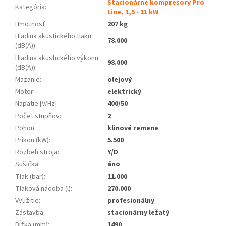
Stacionárne kompresory Pro
Kategória
:
Line, 1,5 - 11 kW
Hmotnosť
:
207 kg
Hladina akustického tlaku
78.000
(dB(A))
:
Hladina akustického výkonu
98.000
(dB(A))
:
Mazanie
:
olejový
Motor
:
elektrický
Napätie [V/Hz]
:
400/50
Počet stupňov
:
2
Pohon
:
klinové remene
Príkon (kW)
:
5.500
Rozbeh stroja
:
Y/D
Sušička
:
áno
Tlak (bar)
:
11.000
Tlaková nádoba (l)
:
270.000
Využitie
:
profesionálny
Zástavba
:
stacionárny ležatý
Dĺžka (mm)
:
1490