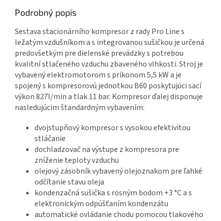
Podrobný popis
Sestava stacionárního kompresor z rady Pro Line s
ležatým vzdušníkom a s integrovanou sušičkou je určená
predovšetkým pre dielenské prevádzky s potrebou
kvalitní stlačeného vzduchu zbaveného vlhkosti. Stroj je
vybavený elektromotorom s príkonom 5,5 kW a je
spojený s kompresorovú jednotkou B60 poskytujúci sací
výkon 827l/min a tlak 11 bar. Kompresor ďalej disponuje
nasledujúcim štandardným vybavením:
dvojstupňový kompresor s vysokou efektivitou
stláčanie
dochladzovač na výstupe z kompresora pre
zníženie teploty vzduchu
olejový zásobník vybavený olejoznakom pre ľahké
odčítanie stavu oleja
kondenzačná sušička s rosným bodom +3 °C a s
elektronickým odpúšťaním kondenzátu
automatické ovládanie chodu pomocou tlakového