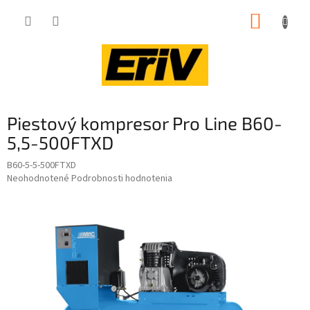
Prejsť
NÁKUP
na
obsah
KOŠÍK
Piestový kompresor Pro Line B60-
5,5-500FTXD
B60-5-5-500FTXD
Priemerné
Neohodnotené
Podrobnosti hodnotenia
hodnotenie
produktu
je
0,0
z
5
hviezdičiek.