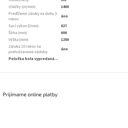
Odhlučnený
:
nie
Otáčky (ot/min)
:
1400
Predĺženie záruky na dobu 3
áno
rokov
:
Sací výkon (l/min)
:
827
Šírka (mm)
:
600
Výška (mm)
:
1280
Záruka 10 rokov na
áno
prehrdzavenie nádoby
:
Položka bola vypredaná…
Z
á
p
ä
Prijímame online platby
t
i
e