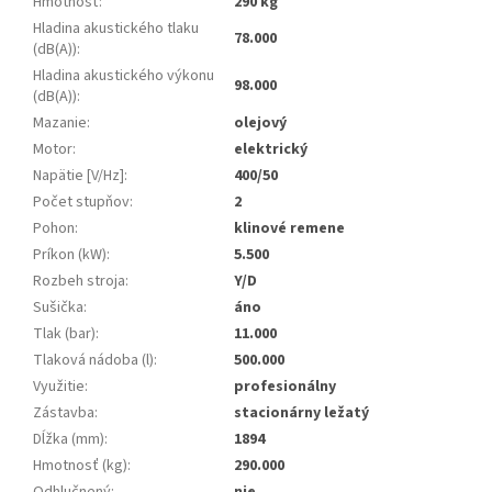
Hmotnosť
:
290 kg
Hladina akustického tlaku
78.000
(dB(A))
:
Hladina akustického výkonu
98.000
(dB(A))
:
Mazanie
:
olejový
Motor
:
elektrický
Napätie [V/Hz]
:
400/50
Počet stupňov
:
2
Pohon
:
klinové remene
Príkon (kW)
:
5.500
Rozbeh stroja
:
Y/D
Sušička
:
áno
Tlak (bar)
:
11.000
Tlaková nádoba (l)
:
500.000
Využitie
:
profesionálny
Zástavba
:
stacionárny ležatý
Dĺžka (mm)
:
1894
Hmotnosť (kg)
:
290.000