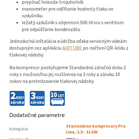
prepínač hviezda-trojuholník
manometer pre odčítanie hodnoty tlaku vo
vzdušníku
ležatý vzdušník s objemom 500 litrov s ventilom
pre odpúšťanie kondenzátu
Jednoduchá inštalácia a údržba vďaka servisným videám
dostupným cez aplikáciu
AIRTUBE
po načtení QR-kódu z
tlakovej nádoby.
Na kompresor poskytujeme štandardnú záručnú dobu 2
roky s možnosťou jej rozšírenia na 3 roky a záruku 10
rokov na prehrdzavenie tlakovej nádoby.
Dodatočné parametre
Stacionárne kompresory Pro
Kategória
:
Line, 1,5 - 11 kW