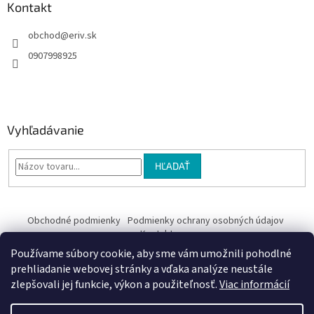
Kontakt
obchod
@
eriv.sk
0907998925
Vyhľadávanie
HĽADAŤ
Obchodné podmienky
Podmienky ochrany osobných údajov
Kontakty
Používame súbory cookie, aby sme vám umožnili pohodlné
Obchodné podmienky
prehliadanie webovej stránky a vďaka analýze neustále
zlepšovali jej funkcie, výkon a použiteľnosť.
Viac informácií