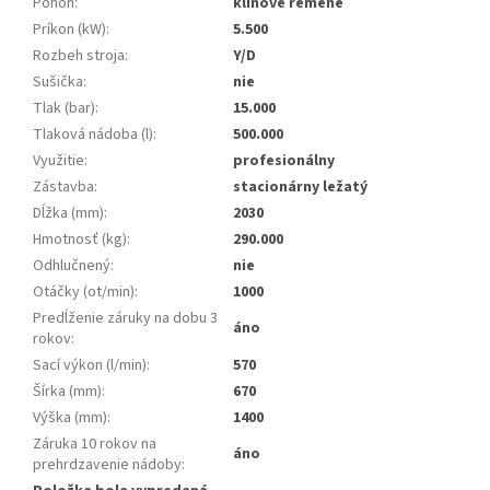
Pohon
:
klinové remene
Príkon (kW)
:
5.500
Rozbeh stroja
:
Y/D
Sušička
:
nie
Tlak (bar)
:
15.000
Tlaková nádoba (l)
:
500.000
Využitie
:
profesionálny
Zástavba
:
stacionárny ležatý
Dĺžka (mm)
:
2030
Hmotnosť (kg)
:
290.000
Odhlučnený
:
nie
Otáčky (ot/min)
:
1000
Predĺženie záruky na dobu 3
áno
rokov
:
Sací výkon (l/min)
:
570
Šírka (mm)
:
670
Výška (mm)
:
1400
Záruka 10 rokov na
áno
prehrdzavenie nádoby
: