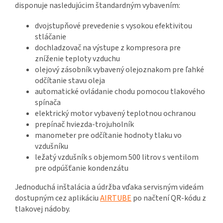
disponuje nasledujúcim štandardným vybavením:
dvojstupňové prevedenie s vysokou efektivitou
stláčanie
dochladzovač na výstupe z kompresora pre
zníženie teploty vzduchu
olejový zásobník vybavený olejoznakom pre ľahké
odčítanie stavu oleja
automatické ovládanie chodu pomocou tlakového
spínača
elektrický motor vybavený teplotnou ochranou
prepínač hviezda-trojuholník
manometer pre odčítanie hodnoty tlaku vo
vzdušníku
ležatý vzdušník s objemom 500 litrov s ventilom
pre odpúšťanie kondenzátu
Jednoduchá inštalácia a údržba vďaka servisným videám
dostupným cez aplikáciu
AIRTUBE
po načtení QR-kódu z
tlakovej nádoby.