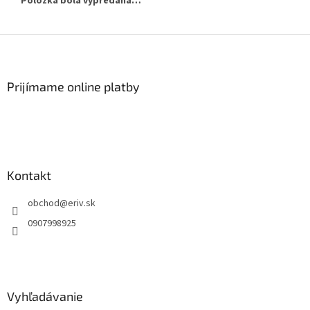
Položka bola vypredaná…
Z
á
p
ä
Prijímame online platby
t
i
e
Kontakt
obchod
@
eriv.sk
0907998925
Vyhľadávanie