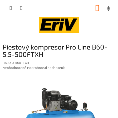
Prejsť
NÁKUP
na
obsah
KOŠÍK
Piestový kompresor Pro Line B60-
5,5-500FTXH
B60-5-5-500FTXH
Priemerné
Neohodnotené
Podrobnosti hodnotenia
hodnotenie
produktu
je
0,0
z
5
hviezdičiek.