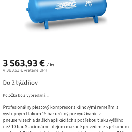
3 563,93 €
/ ks
4 383,63 € vrátane DPH
Jednotková
Do 2 týždňov
cena:
Položka bola vypredaná…
Profesionálny piestový kompresor s klinovými remeňmi s
výstupným tlakom 15 bar určený pre využívanie v
pneuservisech a dalších aplikáciách s potřebou tlaku vyššího
než 10 bar. Stacionárne olejom mazané prevedenie s príkonom