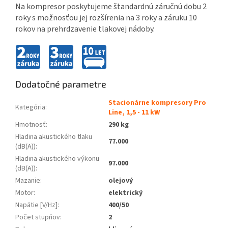
Na kompresor poskytujeme štandardnú záručnú dobu 2
roky s možnosťou jej rozšírenia na 3 roky a záruku 10
rokov na prehrdzavenie tlakovej nádoby.
Dodatočné parametre
Stacionárne kompresory Pro
Kategória
:
Line, 1,5 - 11 kW
Hmotnosť
:
290 kg
Hladina akustického tlaku
77.000
(dB(A))
:
Hladina akustického výkonu
97.000
(dB(A))
:
Mazanie
:
olejový
Motor
:
elektrický
Napätie [V/Hz]
:
400/50
Počet stupňov
:
2