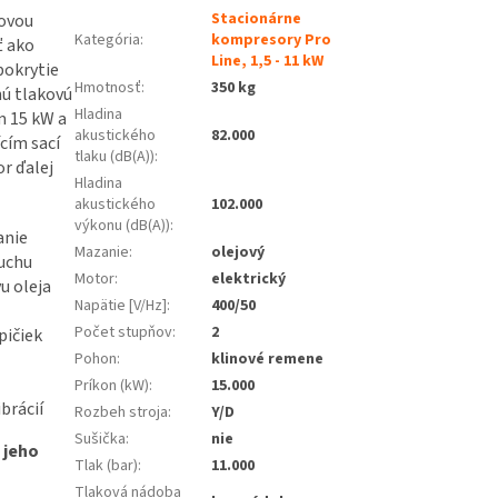
Stacionárne
tovou
Kategória
:
kompresory Pro
ť ako
Line, 1,5 - 11 kW
pokrytie
Hmotnosť
:
350 kg
nú tlakovú
Hladina
m 15 kW a
akustického
82.000
cím sací
tlaku (dB(A))
:
r ďalej
Hladina
akustického
102.000
výkonu (dB(A))
:
anie
Mazanie
:
olejový
duchu
Motor
:
elektrický
u oleja
Napätie [V/Hz]
:
400/50
Počet stupňov
:
2
pičiek
Pohon
:
klinové remene
Príkon (kW)
:
15.000
brácií
Rozbeh stroja
:
Y/D
Sušička
:
nie
 jeho
Tlak (bar)
:
11.000
Tlaková nádoba