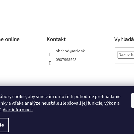
e online
Kontakt
Vyhľadá
obchod
@
eriv.sk
0907998925
Obchodné podmienky
Podmienky ochrany osobných údajov
Kontakty
úbory cookie, aby sme vám umožnili pohodlné prehliadanie
nky a vďaka analýze neustále zlepšovali jej funkcie, výkon a
Obchodné podmienky
ť.
Viac informácií
ie