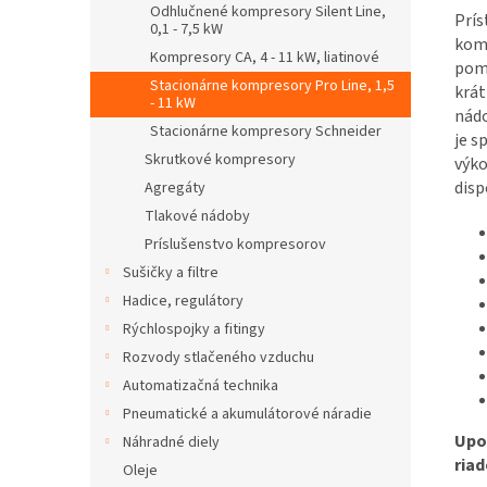
Odhlučnené kompresory Silent Line,
Prís
0,1 - 7,5 kW
komp
Kompresory CA, 4 - 11 kW, liatinové
pomo
Stacionárne kompresory Pro Line, 1,5
krát
- 11 kW
nádo
Stacionárne kompresory Schneider
je s
Skrutkové kompresory
výko
disp
Agregáty
Tlakové nádoby
Príslušenstvo kompresorov
Sušičky a filtre
Hadice, regulátory
Rýchlospojky a fitingy
Rozvody stlačeného vzduchu
Automatizačná technika
Pneumatické a akumulátorové náradie
Upo
Náhradné diely
riad
Oleje