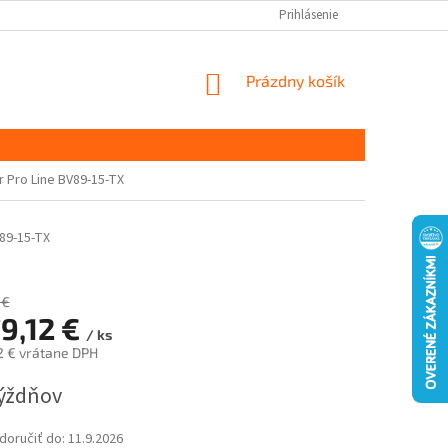
Prihlásenie
NÁKUPNÝ
Prázdny košík
KOŠÍK
 Pro Line BV89-15-TX
89-15-TX
 €
79,12 €
/ ks
2 € vrátane DPH
ová
týždňov
oručiť do:
11.9.2026