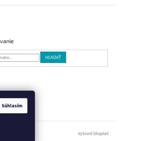
vanie
HĽADAŤ
Súhlasím
Vytvoril Shoptet