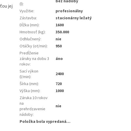
bez nádoby
(l)
:
ou jej
Využitie
:
profesionálny
Zástavba
:
stacionárny ležatý
Dĺžka (mm)
:
1600
Hmotnosť (kg)
:
350.000
Odhlučnený
:
nie
Otáčky (ot/min)
:
950
Predĺženie
záruky na dobu 3
áno
rokov
:
Sací výkon
2400
(l/min)
:
Šírka (mm)
:
720
Výška (mm)
:
1000
Záruka 10 rokov
na
nie
prehrdzavenie
nádoby
:
Položka bola vypredaná…