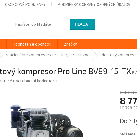
OBCHODNÉ PODMIENKY
PODMIENKY OCHRANY OSOBNÝCH ÚDAJOV
HĽADAŤ
y
Hodnotenie obchodu
Značky
Stacionárne kompresory Pro Line, 1,5 - 11 kW
Piestový kompresor
stový kompresor Pro Line BV89-15-TX
BV
né
notené
Podrobnosti hodnotenia
nie
u
8 881,97
8 7
10 798,3
Jednotk
Do 3 
iek.
cena:
Môžeme d