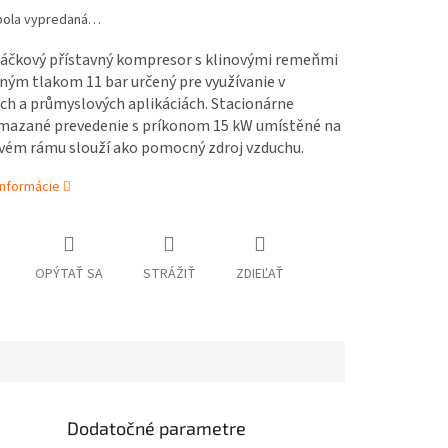
bola vypredaná…
áčkový přístavný kompresor s klinovými remeňmi
ným tlakom 11 bar určený pre využívanie v
ch a průmyslových aplikáciách. Stacionárne
mazané prevedenie s príkonom 15 kW umístěné na
vém rámu slouží ako pomocný zdroj vzduchu.
informácie
OPÝTAŤ SA
STRÁŽIŤ
ZDIEĽAŤ
Dodatočné parametre