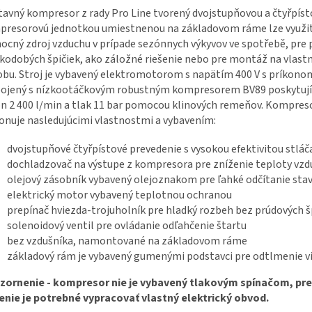
tavný kompresor z rady Pro Line tvorený dvojstupňovou a čtyřpís
resorovú jednotkou umiestnenou na základovom ráme lze využi
cný zdroj vzduchu v prípade sezónnych výkyvov ve spotřebě, pre 
kodobých špičiek, ako záložné riešenie nebo pre montáž na vlast
bu. Stroj je vybavený elektromotorom s napätím 400 V s príkono
pojený s nízkootáčkovým robustným kompresorem BV89 poskytují
n 2 400 l/min a tlak 11 bar pomocou klinových remeňov. Kompreso
onuje nasledujúcimi vlastnostmi a vybavením:
dvojstupňové čtyřpístové prevedenie s vysokou efektivitou stláč
dochladzovač na výstupe z kompresora pre zníženie teploty vz
olejový zásobník vybavený olejoznakom pre ľahké odčítanie stav
elektrický motor vybavený teplotnou ochranou
prepínač hviezda-trojuholník pre hladký rozbeh bez prúdových š
solenoidový ventil pre ovládanie odľahčenie štartu
bez vzdušníka, namontované na základovom ráme
základový rám je vybavený gumenými podstavci pre odtlmenie vi
zornenie - kompresor nie je vybavený tlakovým spínačom, pre
enie je potrebné vypracovať vlastný elektrický obvod.