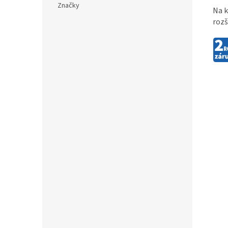
Značky
Na k
rozš