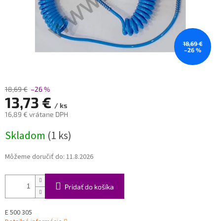
18,69 €
–26 %
18,69 €
–26 %
13,73 €
/ ks
16,89 € vrátane DPH
Jednotková
Skladom
(1 ks)
cena:
Môžeme doručiť do:
11.8.2026
Pridať do košíka
E 500 305