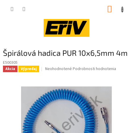
Prejsť
NÁKUP
na
obsah
KOŠÍK
Špirálová hadica PUR 10x6,5mm 4m
E500305
Priemerné
Neohodnotené
Podrobnosti hodnotenia
Akcia
Výpredaj
hodnotenie
produktu
je
0,0
z
5
hviezdičiek.