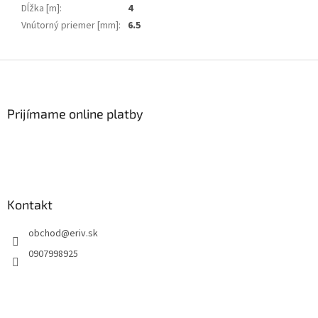
Dĺžka [m]
:
4
Vnútorný priemer [mm]
:
6.5
Z
á
p
ä
Prijímame online platby
t
i
e
Kontakt
obchod
@
eriv.sk
0907998925