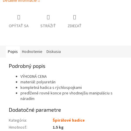
Detailné informácie
OPÝTAŤ SA
STRÁŽIŤ
ZDIEĽAŤ
Popis
Hodnotenie
Diskusia
Podrobný popis
VÝHODNÁ CENA
materiál: polyuretán
kompletná hadica s rýchlospojkami
predĺžené rovné konce pre vhodnejšiu manipuláciu s
náradím
Dodatočné parametre
Kategória
:
Špirálové hadice
Hmotnosť
:
1.5 kg