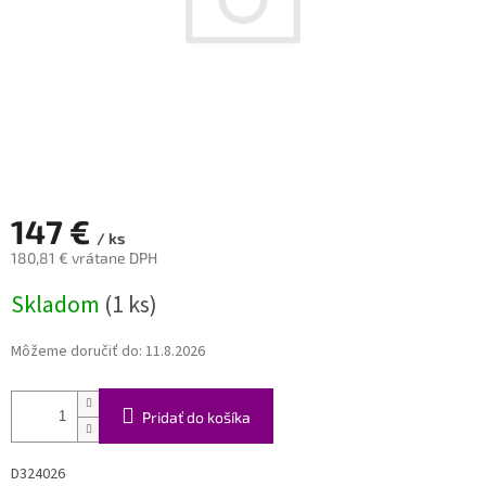
147 €
/ ks
180,81 € vrátane DPH
Jednotková
Skladom
(1 ks)
cena:
Môžeme doručiť do:
11.8.2026
Pridať do košíka
D324026