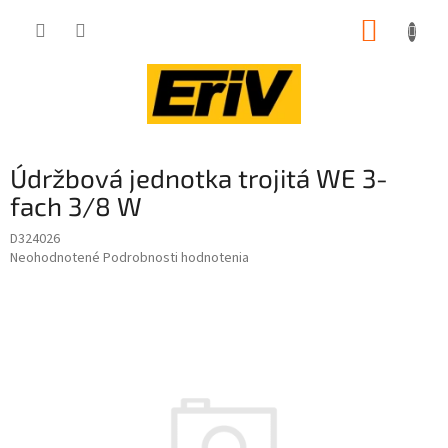
Prejsť
NÁKUP
na
obsah
KOŠÍK
Údržbová jednotka trojitá WE 3-
fach 3/8 W
D324026
Priemerné
Neohodnotené
Podrobnosti hodnotenia
hodnotenie
produktu
je
0,0
z
5
hviezdičiek.