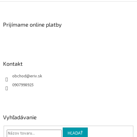
Z
á
p
ä
Prijímame online platby
t
i
e
Kontakt
obchod
@
eriv.sk
0907998925
Vyhľadávanie
HĽADAŤ