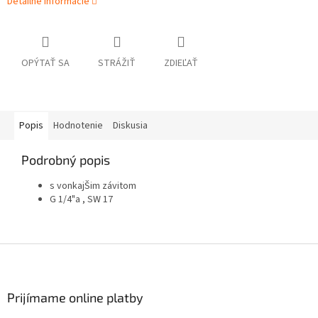
Detailné informácie
OPÝTAŤ SA
STRÁŽIŤ
ZDIEĽAŤ
Popis
Hodnotenie
Diskusia
Podrobný popis
s vonkajŠim závitom
G 1/4"a , SW 17
Z
á
p
ä
Prijímame online platby
t