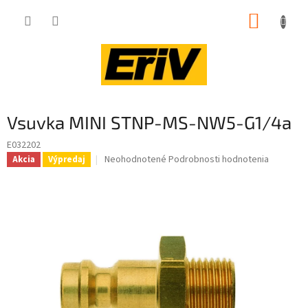
Prejsť
NÁKUP
na
obsah
KOŠÍK
Vsuvka MINI STNP-MS-NW5-G1/4a
E032202
Priemerné
Neohodnotené
Podrobnosti hodnotenia
Akcia
Výpredaj
hodnotenie
produktu
je
0,0
z
5
hviezdičiek.