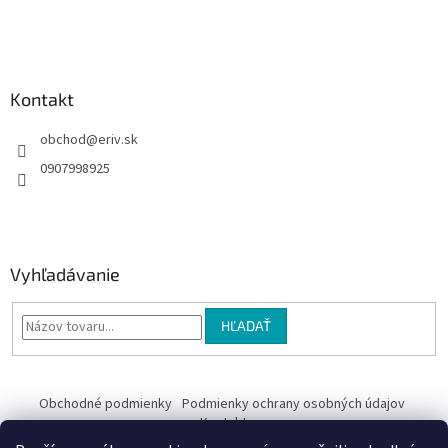
i
e
Kontakt
obchod
@
eriv.sk
0907998925
Vyhľadávanie
HĽADAŤ
Obchodné podmienky
Podmienky ochrany osobných údajov
Kontakty