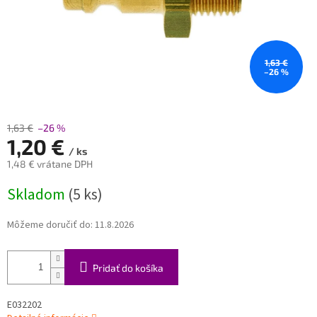
1,63 €
–26 %
1,63 €
–26 %
1,20 €
/ ks
1,48 € vrátane DPH
Jednotková
Skladom
(5 ks)
cena:
Môžeme doručiť do:
11.8.2026
Pridať do košíka
E032202