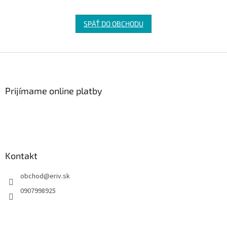
SPÄŤ DO OBCHODU
Z
á
p
ä
Prijímame online platby
t
i
e
Kontakt
obchod
@
eriv.sk
0907998925