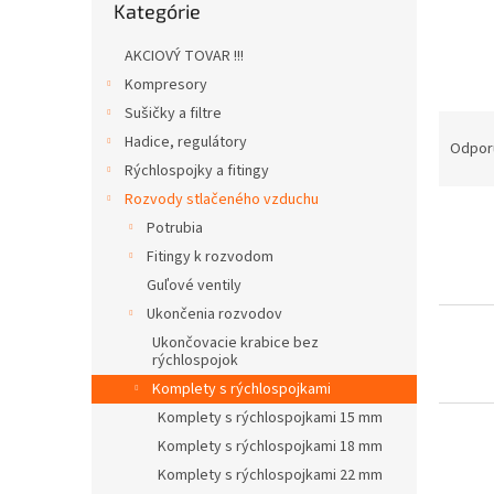
Kategórie
kategórie
AKCIOVÝ TOVAR !!!
Kompresory
Sušičky a filtre
R
Hadice, regulátory
a
Odpor
d
Rýchlospojky a fitingy
e
Rozvody stlačeného vzduchu
V
n
Potrubia
ý
i
Fitingy k rozvodom
p
e
Guľové ventily
i
p
s
Ukončenia rozvodov
r
p
o
Ukončovacie krabice bez
rýchlospojok
r
d
o
u
Komplety s rýchlospojkami
d
k
Komplety s rýchlospojkami 15 mm
u
t
Komplety s rýchlospojkami 18 mm
k
o
Komplety s rýchlospojkami 22 mm
t
v