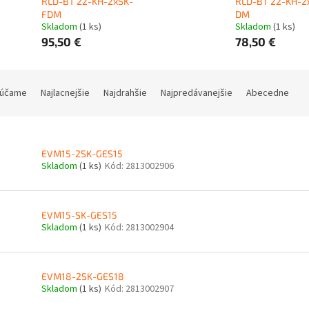
RLD-BT 22-KH-2xSK-
RLD-BT 22-KH-2
FDM
DM
Skladom
(1 ks)
Skladom
(1 ks)
95,50 €
78,50 €
účame
Najlacnejšie
Najdrahšie
Najpredávanejšie
Abecedne
EVM15-2SK-GES15
Skladom
(1 ks)
Kód:
2813002906
EVM15-SK-GES15
Skladom
(1 ks)
Kód:
2813002904
EVM18-2SK-GES18
Skladom
(1 ks)
Kód:
2813002907