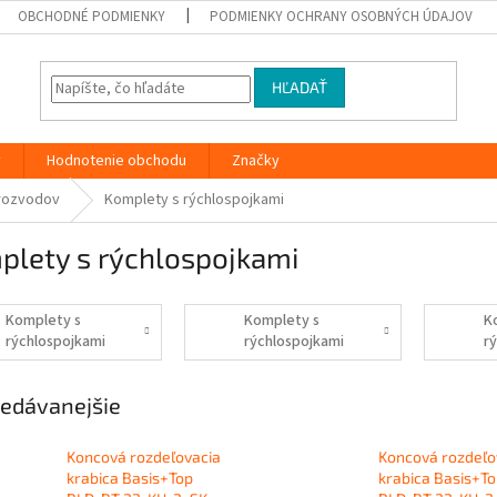
OBCHODNÉ PODMIENKY
PODMIENKY OCHRANY OSOBNÝCH ÚDAJOV
HĽADAŤ
y
Hodnotenie obchodu
Značky
rozvodov
Komplety s rýchlospojkami
plety s rýchlospojkami
Komplety s
Komplety s
K
rýchlospojkami
rýchlospojkami
r
15 mm
18 mm
2
edávanejšie
Koncová rozdeľovacia
Koncová rozdeľo
krabica Basis+Top
krabica Basis+T