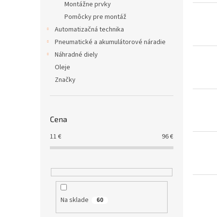
Montážne prvky
o
v
Pomôcky pre montáž
Automatizačná technika
Pneumatické a akumulátorové náradie
Náhradné diely
Oleje
Značky
Cena
11
€
96
€
Na sklade
60