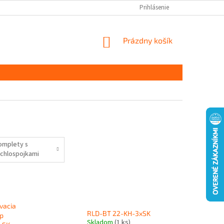
Prihlásenie
NÁKUPNÝ
Prázdny košík
KOŠÍK
omplety s
ýchlospojkami
2 mm
vacia
RLD-BT 22-KH-3xSK
op
Skladom
(1 ks)