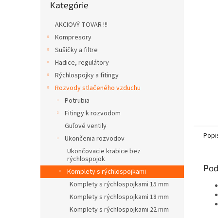
Kategórie
kategórie
AKCIOVÝ TOVAR !!!
Kompresory
Sušičky a filtre
Hadice, regulátory
Rýchlospojky a fitingy
Rozvody stlačeného vzduchu
Potrubia
Fitingy k rozvodom
Guľové ventily
Popi
Ukončenia rozvodov
Ukončovacie krabice bez
rýchlospojok
Pod
Komplety s rýchlospojkami
Komplety s rýchlospojkami 15 mm
Komplety s rýchlospojkami 18 mm
Komplety s rýchlospojkami 22 mm