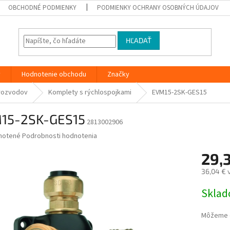
OBCHODNÉ PODMIENKY
PODMIENKY OCHRANY OSOBNÝCH ÚDAJOV
HĽADAŤ
y
Hodnotenie obchodu
Značky
rozvodov
Komplety s rýchlospojkami
EVM15-2SK-GES15
15-2SK-GES15
2813002906
né
notené
Podrobnosti hodnotenia
nie
29,
u
36,04 € 
Jednotk
Skla
cena:
iek.
Môžeme d