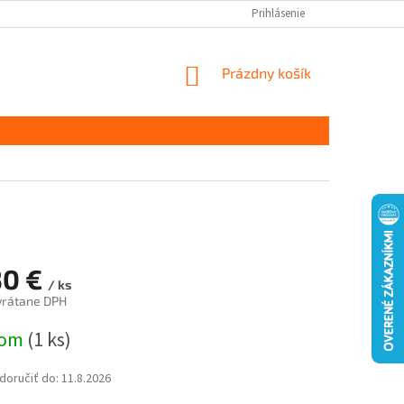
Prihlásenie
NÁKUPNÝ
Prázdny košík
KOŠÍK
30 €
/ ks
vrátane DPH
ová
dom
(1 ks)
oručiť do:
11.8.2026