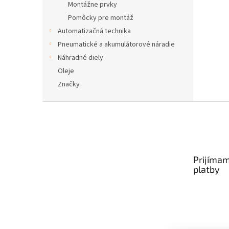
Montážne prvky
Pomôcky pre montáž
Automatizačná technika
Pneumatické a akumulátorové náradie
Náhradné diely
Oleje
Značky
Z
á
p
ä
t
Prijímam
i
platby
e