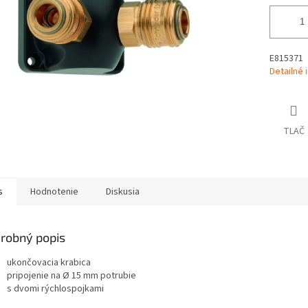
E815371
Detailné 
TLAČ
s
Hodnotenie
Diskusia
robný popis
ukončovacia krabica
pripojenie na Ø 15 mm potrubie
s dvomi rýchlospojkami