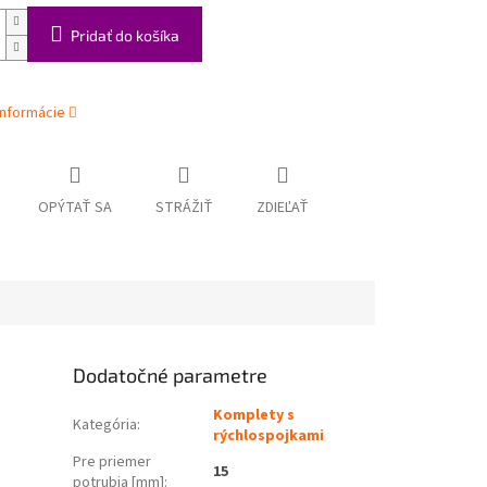
Pridať do košíka
informácie
OPÝTAŤ SA
STRÁŽIŤ
ZDIEĽAŤ
Dodatočné parametre
Komplety s
Kategória
:
rýchlospojkami
Pre priemer
15
potrubia [mm]
: