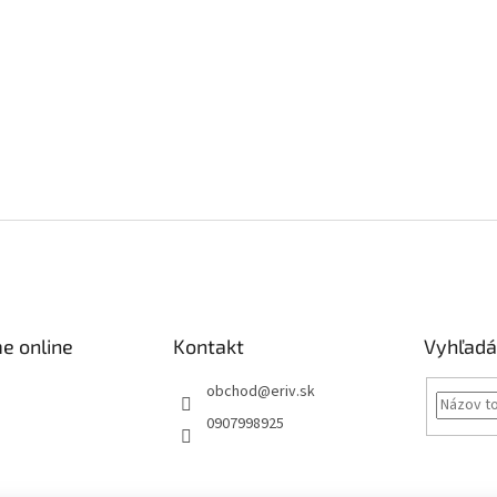
e online
Kontakt
Vyhľadá
obchod
@
eriv.sk
0907998925