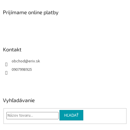
p
ä
Prijímame online platby
t
i
e
Kontakt
obchod
@
eriv.sk
0907998925
Vyhľadávanie
HĽADAŤ