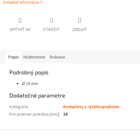
Detailné informácie
OPÝTAŤ SA
STRÁŽIŤ
ZDIEĽAŤ
Popis
Hodnotenie
Diskusia
Podrobný popis
Ø 18 mm
Dodatočné parametre
Kategória
:
Komplety s rýchlospojkami
Pre priemer potrubia [mm]
:
18
Z
á