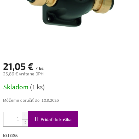
21,05 €
/ ks
25,89 € vrátane DPH
Jednotková
Skladom
(1 ks)
cena:
Môžeme doručiť do:
10.8.2026
Pridať do košíka
E818366