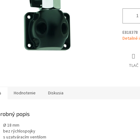
E818378
Detailné 
TLAČ
s
Hodnotenie
Diskusia
robný popis
Ø 18 mm
bez rýchlospojky
s uzatváracím ventilom