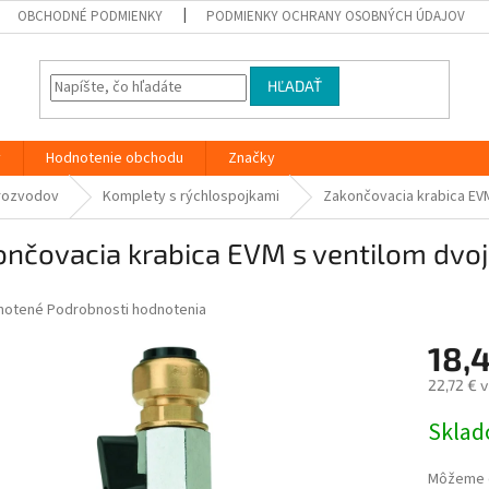
OBCHODNÉ PODMIENKY
PODMIENKY OCHRANY OSOBNÝCH ÚDAJOV
HĽADAŤ
y
Hodnotenie obchodu
Značky
rozvodov
Komplety s rýchlospojkami
Zakončovacia krabica EV
ončovacia krabica EVM s ventilom dv
né
notené
Podrobnosti hodnotenia
nie
18,
u
22,72 € 
Jednotk
Skla
cena:
iek.
Môžeme d