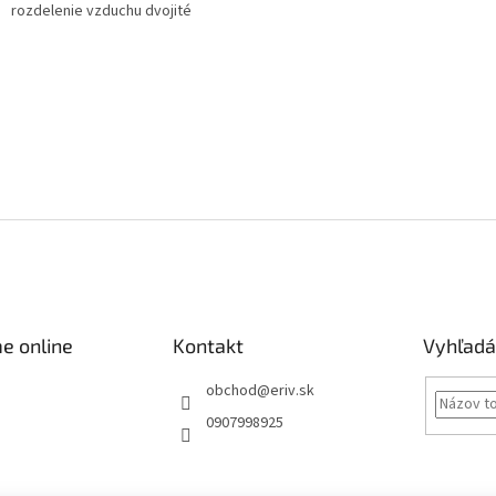
rozdelenie vzduchu dvojité
e online
Kontakt
Vyhľadá
obchod
@
eriv.sk
0907998925