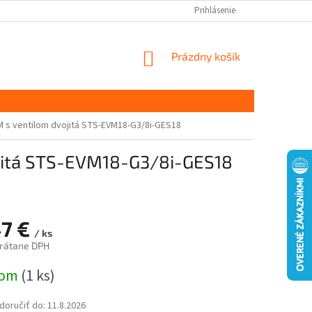
Prihlásenie
NÁKUPNÝ
Prázdny košík
KOŠÍK
M s ventilom dvojitá STS-EVM18-G3/8i-GES18
ojitá STS-EVM18-G3/8i-GES18
47 €
/ ks
vrátane DPH
ová
dom
(1 ks)
oručiť do:
11.8.2026