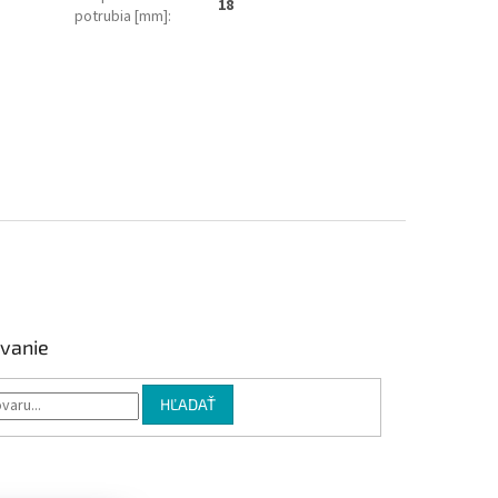
18
potrubia [mm]
:
vanie
HĽADAŤ