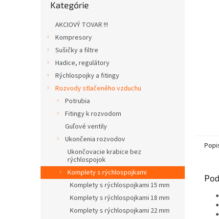
Kategórie
kategórie
AKCIOVÝ TOVAR !!!
Kompresory
Sušičky a filtre
Hadice, regulátory
Rýchlospojky a fitingy
Rozvody stlačeného vzduchu
Potrubia
Fitingy k rozvodom
Guľové ventily
Ukončenia rozvodov
Popi
Ukončovacie krabice bez
rýchlospojok
Komplety s rýchlospojkami
Pod
Komplety s rýchlospojkami 15 mm
Komplety s rýchlospojkami 18 mm
Komplety s rýchlospojkami 22 mm