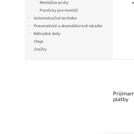
Montážne prvky
Pomôcky pre montáž
Automatizačná technika
Pneumatické a akumulátorové náradie
Náhradné diely
Oleje
Značky
Z
á
p
ä
t
Prijímam
i
platby
e