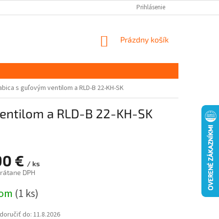
Prihlásenie
NÁKUPNÝ
Prázdny košík
KOŠÍK
bica s guľovým ventilom a RLD-B 22-KH-SK
ventilom a RLD-B 22-KH-SK
90 €
/ ks
vrátane DPH
ová
dom
(1 ks)
oručiť do:
11.8.2026