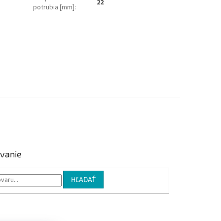
22
potrubia [mm]
:
vanie
HĽADAŤ