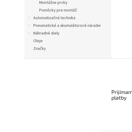
Montážne prvky
Pomôcky pre montáž
Automatizačná technika
Pneumatické a akumulátorové náradie
Náhradné diely
Oleje
Značky
Z
á
p
ä
t
Prijímam
i
platby
e