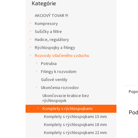
Kategórie
kategórie
AKCIOVÝ TOVAR !!!
Kompresory
Sušičky a filtre
Hadice, regulátory
Rýchlospojky a fitingy
Rozvody stlačeného vzduchu
Potrubia
Fitingy k rozvodom
Guľové ventily
Ukončenia rozvodov
Popi
Ukončovacie krabice bez
rýchlospojok
Komplety s rýchlospojkami
Pod
Komplety s rýchlospojkami 15 mm
Komplety s rýchlospojkami 18 mm
Komplety s rýchlospojkami 22 mm