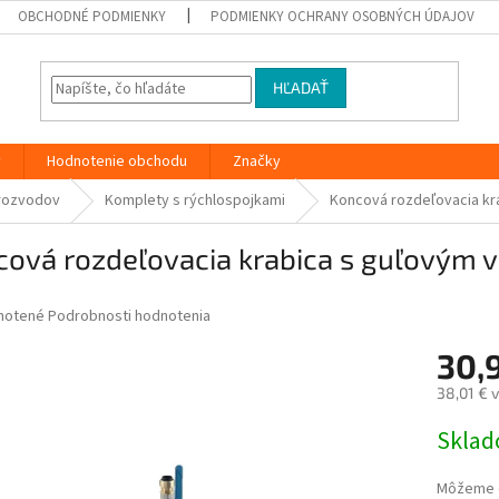
OBCHODNÉ PODMIENKY
PODMIENKY OCHRANY OSOBNÝCH ÚDAJOV
HĽADAŤ
y
Hodnotenie obchodu
Značky
rozvodov
Komplety s rýchlospojkami
Koncová rozdeľovacia kra
cová rozdeľovacia krabica s guľovým 
né
notené
Podrobnosti hodnotenia
nie
30,
u
38,01 € 
Jednotk
Skla
cena:
iek.
Môžeme d