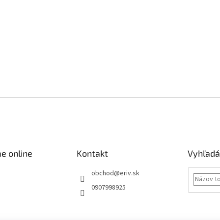
e online
Kontakt
Vyhľadá
obchod
@
eriv.sk
0907998925